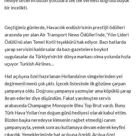
hediye setlerini bütün yolculara tek tek vermesi doğrusu büyük
bir incelikti.
Geçtiğimiz günlerde, Havacılık endüstrisinin prestijli ödülleri
arasında yer alan Air Transport News Ödülleri’nde, ’Yılın Lideri
Ödülü’nü alan Temel Kotil teşekkürü hak ediyor. Bazı hatlarda
şarap servisini kaldırsalar da bazı gazetelere boykot
uygulasalar da Türkiye’nin bir dünya markası olma yolunda hızla
uçuyor Turkish Airlines…
Hat açılışına özel hazırlanan Hollanda’nın simgelerinden yel
değirmenli menü çok şıktı. İçecek listesinde ilk gözüme çarpan
şampanya oldu. Doğrusu şampanya yazmışlar ama köpüklü şarap
ikram ederler diye düşündüm. Fakat yanılmıştım servis
arabasında Champagne Monopole Bleu Top Brut vardı. Bunu
Türk Hava Yolları’nın doğum günü hediyesi olarak kabul ettim.
Bizden başka neredeyse kimsenin rağbet etmediği canım
şampanyayla, yemek sonrası kutlamaya devam ederek keyfini
çıkardık. Yemeklerimizde hat açılışına özeldi. Açılışa özel