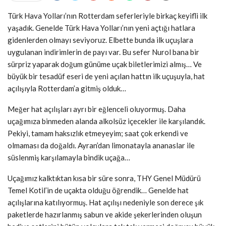
Türk Hava Yolları’nın Rotterdam seferleriyle birkaç keyifli ilk
yaşadık. Genelde Türk Hava Yolları’nın yeni açtığı hatlara
gidenlerden olmayı seviyoruz. Elbette bunda ilk uçuşlara
uygulanan indirimlerin de payı var. Bu sefer Nurol bana bir
sürpriz yaparak doğum günüme uçak biletlerimizi almış… Ve
büyük bir tesadüf eseri de yeni açılan hattın ilk uçuşuyla, hat
açılışıyla Rotterdam’a gitmiş olduk…
Meğer hat açılışları ayrı bir eğlenceli oluyormuş. Daha
uçağımıza binmeden alanda alkolsüz içecekler ile karşılandık.
Pekiyi, tamam haksızlık etmeyeyim; saat çok erkendi ve
olmaması da doğaldı. Ayran’dan limonatayla ananaslar ile
süslenmiş karşılamayla bindik uçağa…
Uçağımız kalktıktan kısa bir süre sonra, THY Genel Müdürü
Temel Kotil’in de uçakta olduğu öğrendik… Genelde hat
açılışlarına katılıyormuş. Hat açılışı nedeniyle son derece şık
paketlerde hazırlanmış sabun ve akide şekerlerinden oluşun