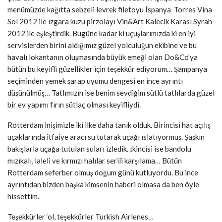
menümüzde kağıtta sebzeli levrek filetoyu İspanya Torres Vina
Sol 2012 ile ızgara kuzu pirzolayı Vin&Art Kalecik Karası Syrah
2012 ile eşleştirdik. Bugüne kadar ki uçuşlarımızda ki en iyi
servislerden birini aldığımız güzel yolculuğun ekibine ve bu
havalı lokantanın oluşmasında büyük emeği olan Do&Co’ya
bütün bu keyifli güzellikler için teşekkür ediyorum… Şampanya
seçiminden yemek şarap uyumu dengesi en ince ayrıntı
düşünülmüş… Tatlımızın ise benim sevdiğim sütlü tatlılarda güzel
bir ev yapımı fırın sütlaç olması keyifliydi.
Rotterdam inişimizle iki ilke daha tanık olduk. Birincisi hat açılış
uçaklarında itfaiye aracı su tutarak uçağı ıslatıyormuş. Şaşkın
bakışlarla uçağa tutulan suları izledik. İkincisi ise bandolu
mızıkalı, laleli ve kırmızı halılar serili karşılama… Bütün
Rotterdam seferber olmuş doğum günü kutluyordu. Bu ince
ayrıntıdan bizden başka kimsenin haberi olmasa da ben öyle
hissettim.
Teşekkürler ‘ol, teşekkürler Turkish Airlenes…