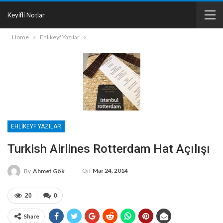
Keyifli Notlar
Home
Ehlikeyf Yazılar
EHLIKEYF YAZILAR
Turkish Airlines Rotterdam Hat Açılışı
On
Mar 24, 2014
By
Ahmet Gök
20
0
Share