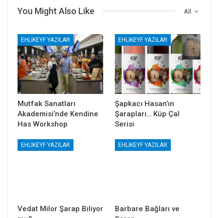
You Might Also Like
All
EHLIKEYF YAZILAR
EHLIKEYF YAZILAR
Mutfak Sanatları
Şapkacı Hasan’ın
Akademisi’nde Kendine
Şarapları… Küp Çal
Has Workshop
Serisi
EHLIKEYF YAZILAR
EHLIKEYF YAZILAR
Vedat Milor Şarap Biliyor
Barbare Bağları ve