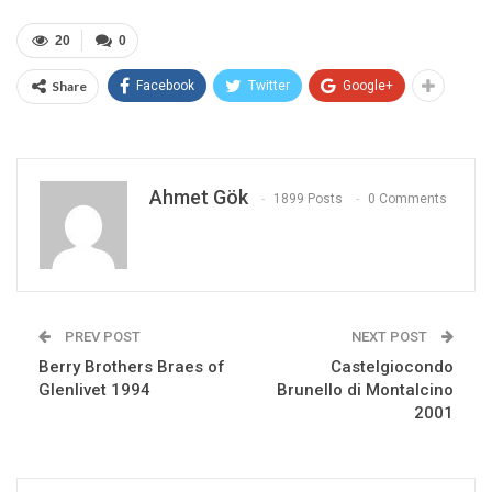
20
0
Share
Facebook
Twitter
Google+
Ahmet Gök
1899 Posts
0 Comments
PREV POST
NEXT POST
Berry Brothers Braes of
Castelgiocondo
Glenlivet 1994
Brunello di Montalcino
2001