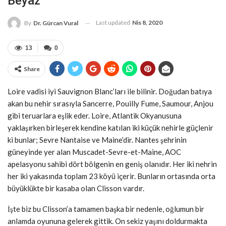
Beyaz
Last updated
Nis 8, 2020
By
Dr. Gürcan Vural
13
0
Share
Loire vadisi iyi Sauvignon Blanc’ları ile bilinir. Doğudan batıya
akan bu nehir sırasıyla Sancerre, Pouilly Fume, Saumour, Anjou
gibi teruarlara eşlik eder. Loire, Atlantik Okyanusuna
yaklaşırken birleşerek kendine katılan iki küçük nehirle güçlenir
ki bunlar; Sevre Nantaise ve Maine’dir. Nantes şehrinin
güneyinde yer alan Muscadet-Sevre-et-Maine, AOC
apelasyonu sahibi dört bölgenin en geniş olanıdır. Her iki nehrin
her iki yakasında toplam 23 köyü içerir. Bunların ortasında orta
büyüklükte bir kasaba olan Clisson vardır.
İşte biz bu Clisson’a tamamen başka bir nedenle, oğlumun bir
anlamda oyununa gelerek gittik. On sekiz yaşını doldurmakta