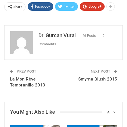
Share
Facebook
Twitter
Google+
Dr. Gürcan Vural
46 Posts
0
Comments
PREV POST
NEXT POST
La Mon Rêve
Smyrna Blush 2015
Tempranillo 2013
You Might Also Like
All