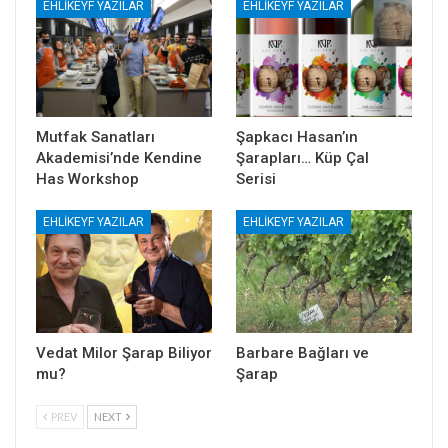
EHLIKEYF YAZILAR
EHLIKEYF YAZILAR
Mutfak Sanatları
Şapkacı Hasan’ın
Akademisi’nde Kendine
Şarapları… Küp Çal
Has Workshop
Serisi
EHLIKEYF YAZILAR
EHLIKEYF YAZILAR
Vedat Milor Şarap Biliyor
Barbare Bağları ve
mu?
Şarap
PREV
NEXT