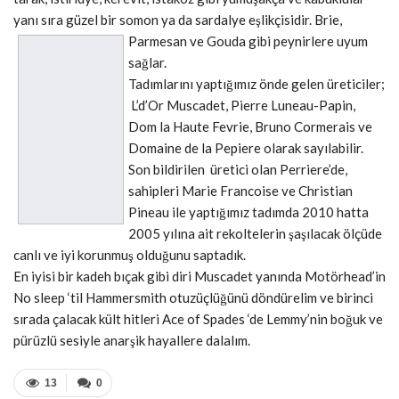
yanı sıra güzel bir somon ya da sardalye eşlikçisidir. Brie,
Parmesan ve Go
uda gibi peynirlere uyum
sağlar.
Tadımlarını yaptığımız önde gelen üreticiler;
L’d’Or Muscadet, Pierre Luneau-Papin,
Dom la Haute Fevrie, Bruno Cormerais ve
Domaine de la Pepiere olarak sayılabilir.
Son bildirilen üretici olan Perriere’de,
sahipleri Marie Francoise ve Christian
Pineau ile yaptığımız tadımda 2010 hatta
2005 yılına ait rekoltelerin şaşılacak ölçüde
canlı ve iyi korunmuş olduğunu saptadık.
En iyisi bir kadeh bıçak gibi diri Muscadet yanında Motörhead’in
No sleep ‘til Hammersmith otuzüçlüğünü döndürelim ve birinci
sırada çalacak kült hitleri Ace of Spades ‘de Lemmy’nin boğuk ve
pürüzlü sesiyle anarşik hayallere dalalım.
13
0