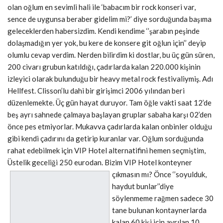
olan oğlum en sevimli hali ile ‘babacım bir rock konseri var,
sence de uygunsa beraber gidelim mi?’ diye sorduğunda başıma
geleceklerden habersizdim. Kendi kendime ‘’şarabın peşinde
dolaşmadığın yer yok, bu kere de konsere git oğlun için’’ deyip
olumlu cevap verdim. Nerden bilirdim ki dostlar, bu üç gün süren,
200 civarı grubun katıldığı, çadırlarda kalan 220.000 kişinin
izleyici olarak bulunduğu bir heavy metal rock festivaliymiş. Adı
Hellfest. Clisson’lu dahi bir girişimci 2006 yılından beri
düzenlemekte. Üç gün hayat duruyor. Tam öğle vakti saat 12’de
beş ayrı sahnede çalmaya başlayan gruplar sabaha karşı 02’den
önce pes etmiyorlar. Mukavva çadırlarda kalan onbinler olduğu
gibi kendi çadırını da getirip kuranlar var. Oğlum sorduğunda
rahat edebilmek için VIP Hotel alternatifini hemen seçmiştim,
Üstelik geceliği 250 eurodan. Bizim VIP Hotel konteyner
çıkmasın mı? Ön
ce ‘’soyulduk,
haydut bunlar’’diye
söylenmeme rağmen sadece 30
tane bulunan kontaynerlarda
kalan 60 kişi için ayrılan 10