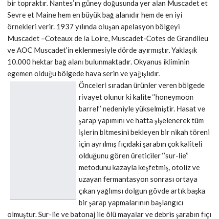
bir topraktır. Nantes’ın güney doğusunda yer alan Muscadet et
Sevre et Maine hem en büyük bağ alanıdır hem de en iyi
örnekleri verir. 1937 yılında oluşan apelasyon bölgeyi
Muscadet –Coteaux de la Loire, Muscadet-Cotes de Grandlieu
ve AOC Muscadet’in eklenmesiyle dörde ayırmıştır. Yaklaşık
10.000 hektar bağ alanı bulunmaktadır. Okyanus ikliminin
egemen olduğu bölgede hava serin ve yağışlıdır.
Önceleri sıradan ürünler veren bölgede
rivayet olunur ki kalite ‘’honeymoon
barrel’’ nedeniyle yükselmiştir. Hasat ve
şarap yapımını ve hatta şişelenerek tüm
işlerin bitmesini bekleyen bir nikah töreni
için ayrılmış fıçıdaki şarabın çok kaliteli
olduğunu gören üreticiler ‘’sur-lie’’
metodunu kazayla keşfetmiş, otoliz ve
uzayan fermantasyon sonrası ortaya
çıkan yağlımsı dolgun gövde artık başka
bir şarap yapmalarının başlangıcı
olmuştur. Sur-lie ve batonaj ile ölü mayalar ve debris şarabın fıçı