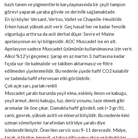
bazlı tanen ve pigmentlerle karşılaşmasında bir çeşit tampon
görevi yaparak şaraba gövde ve derinlik sağlamaktadır.
En iyi köyler Versant, Vertou, Vallet ve Chapelle-Heulin’dir.
Erken hasat yüksek asit verir. Geç hasat her ne kadar fenolik
olgunluğu arttırsa da asit derhal düşer. Sevre et Maine
apelasyonun en iyi bölgesidir. AOC Muscadet ise en alt.
Apelasyon sadece Muscadet üzümünün kullanılmasına izin verir.
Alkol %12’yi geçemez. Şarap en az martın 3. haftasına kadar
fıçıda sur-lie kalmalıdır ve takiben aktarmasız ve filtre
edilmeden şişelenmelidir. Bu nedenle şişede hafif CO2 kalabilir
ve tadımda hafif efervesan etki görülebilir.
Çok açık sarı, parlak renkli
Muscadet şarabı burunda yeşil elma, eskimiş limon ve kabuğu,
yeşil armut, deniz kabuğu, tuz, deniz yosunu, taze ekmek gibi
aromalar ile öne çıkar. Damakta hafif gövdeli, sek (<3 gr/lt),
canlı, gevrek, yüksek asitli ve mineral bitişlidir. Bu nedenle kimi
uzman sömeliyeler tarafından istiridye şarabı diye
isimlendirilmiştir. Önerilen servis ısısı 9-11 derecedir. Midye,
tarak, istiridye, kerevit, ıstakoz gibi yumuşakça ve kabuklular