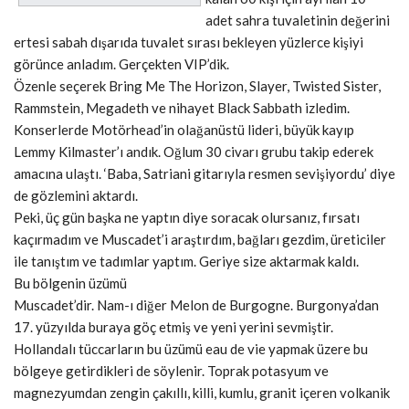
adet sahra tuvaletinin değerini
ertesi sabah dışarıda tuvalet sırası bekleyen yüzlerce kişiyi
görünce anladım. Gerçekten VIP’dik.
Özenle seçerek Bring Me The Horizon, Slayer, Twisted Sister,
Rammstein, Megadeth ve nihayet Black Sabbath izledim.
Konserlerde Motörhead’in olağanüstü lideri, büyük kayıp
Lemmy Kilmaster’ı andık. Oğlum 30 civarı grubu takip ederek
amacına ulaştı. ‘Baba, Satriani gitarıyla resmen sevişiyordu’ diye
de gözlemini aktardı.
Peki, üç gün başka ne yaptın diye soracak olursanız, fırsatı
kaçırmadım ve Muscadet’i araştırdım, bağları gezdim, üreticiler
ile tanıştım ve tadımlar yaptım. Geriye size aktarmak kaldı.
Bu bölgenin üzümü
Muscadet’dir. Nam-ı diğer Melon de Burgogne. Burgonya’dan
17. yüzyılda buraya göç etmiş ve yeni yerini sevmiştir.
Hollandalı tüccarların bu üzümü eau de vie yapmak üzere bu
bölgeye getirdikleri de söylenir. Toprak potasyum ve
magnezyumdan zengin çakıllı, killi, kumlu, granit içeren volkanik