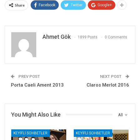
Share
Facebook
Twitter
Google+
Ahmet Gök
1899 Posts
0 Comments
PREV POST
NEXT POST
Porta Caeli Ament 2013
Claros Merlot 2016
You Might Also Like
All
KEYIFLI SOHBETLER
KEYIFLI SOHBETLER