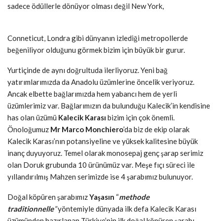
sadece ödüllerle dönüyor olması değil New York,
Conneticut, Londra gibi dünyanın izlediği metropollerde
beğeniliyor olduğunu görmek bizim için büyük bir gurur.
Yurtiçinde de aynı doğrultuda ilerliyoruz. Yeni bağ
yatırımlarımızda da Anadolu üzümlerine öncelik veriyoruz.
Ancak elbette bağlarımızda hem yabancı hem de yerli
üzümlerimiz var. Bağlarımızın da bulunduğu Kalecik’in kendisine
has olan üzümü
Kalecik Karası
bizim için çok önemli.
Önoloğumuz
Mr Marco Monchiero
’da biz de ekip olarak
Kalecik Karası’nın potansiyeline ve yüksek kalitesine büyük
inanç duyuyoruz. Temel olarak monosepaj genç şarap serimiz
olan Doruk grubunda 10 ürünümüz var. Meşe fıçı süreci ile
yıllandırılmış Mahzen serimizde ise 4 şarabımız bulunuyor.
Doğal köpüren şarabımız
Yaşasın
“
methode
traditionnelle
”
yöntemiyle dünyada ilk defa Kalecik Karası
üzümünden hazırlanan Türkiye’nin ilk doğal köpüren şarabı.