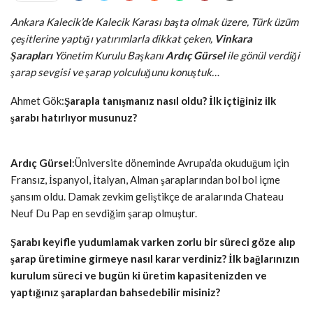
Ankara Kalecik’de Kalecik Karası başta olmak üzere, Türk üzüm
çeşitlerine yaptığı yatırımlarla dikkat çeken,
Vinkara
Şarapları
Yönetim Kurulu Başkanı
Ardıç Gürsel
ile gönül verdiği
şarap sevgisi ve şarap yolculuğunu konuştuk…
Ahmet Gök:
Şarapla tanışmanız nasıl oldu? İlk içtiğiniz ilk
şarabı hatırlıyor musunuz?
Ardıç Gürsel
:Üniversite döneminde Avrupa’da okuduğum için
Fransız, İspanyol, İtalyan, Alman şaraplarından bol bol içme
şansım oldu. Damak zevkim geliştikçe de aralarında Chateau
Neuf Du Pap en sevdiğim şarap olmuştur.
Şarabı keyifle yudumlamak varken zorlu bir süreci göze alıp
şarap üretimine girmeye nasıl karar verdiniz? İlk bağlarınızın
kurulum süreci ve bugün ki üretim kapasitenizden ve
yaptığınız şaraplardan bahsedebilir misiniz?