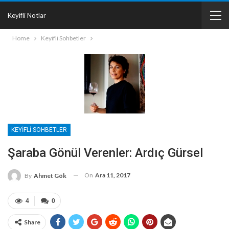
Keyifli Notlar
Home
Keyifli Sohbetler
KEYIFLI SOHBETLER
Şaraba Gönül Verenler: Ardıç Gürsel
On
Ara 11, 2017
By
Ahmet Gök
4
0
Share