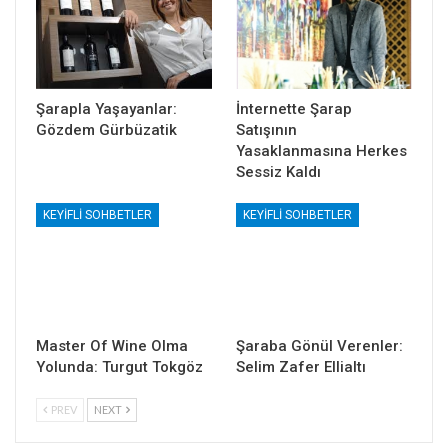
Şarapla Yaşayanlar:
İnternette Şarap
Gözdem Gürbüzatik
Satışının
Yasaklanmasına Herkes
Sessiz Kaldı
KEYIFLI SOHBETLER
KEYIFLI SOHBETLER
Master Of Wine Olma
Şaraba Gönül Verenler:
Yolunda: Turgut Tokgöz
Selim Zafer Ellialtı
PREV
NEXT