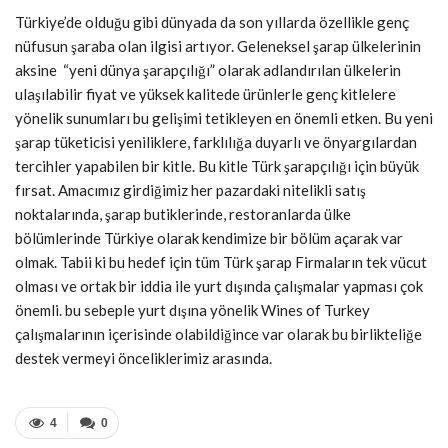
Türkiye’de olduğu gibi dünyada da son yıllarda özellikle genç
nüfusun şaraba olan ilgisi artıyor. Geleneksel şarap ülkelerinin
aksine “yeni dünya şarapçılığı” olarak adlandırılan ülkelerin
ulaşılabilir fiyat ve yüksek kalitede ürünlerle genç kitlelere
yönelik sunumları bu gelişimi tetikleyen en önemli etken. Bu yeni
şarap tüketicisi yeniliklere, farklılığa duyarlı ve önyargılardan
tercihler yapabilen bir kitle. Bu kitle Türk şarapçılığı için büyük
fırsat. Amacımız girdiğimiz her pazardaki nitelikli satış
noktalarında, şarap butiklerinde, restoranlarda ülke
bölümlerinde Türkiye olarak kendimize bir bölüm açarak var
olmak. Tabii ki bu hedef için tüm Türk şarap Firmaların tek vücut
olması ve ortak bir iddia ile yurt dışında çalışmalar yapması çok
önemli. bu sebeple yurt dışına yönelik Wines of Turkey
çalışmalarının içerisinde olabildiğince var olarak bu birlikteliğe
destek vermeyi önceliklerimiz arasında.
4
0