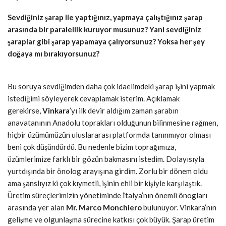
Sevdiğiniz şarap ile yaptığınız, yapmaya çalıştığınız şarap
arasında bir paralellik kuruyor musunuz? Yani sevdiğiniz
şaraplar gibi şarap yapamaya çalıyorsunuz? Yoksa her şey
doğaya mı bırakıyorsunuz?
Bu soruya sevdiğimden daha çok idaelimdeki şarap işini yapmak
istediğimi söyleyerek cevaplamak isterim. Açıklamak
gerekirse,
Vinkara
’yı ilk devir aldığım zaman şarabın
anavatanının Anadolu toprakları olduğunun bilinmesine rağmen,
hiçbir üzümümüzün uluslararası platformda tanınmıyor olması
beni çok düşündürdü. Bu nedenle bizim toprağımıza,
üzümlerimize farklı bir gözün bakmasını istedim. Dolayısıyla
yurtdışında bir önolog arayışına girdim. Zorlu bir dönem oldu
ama şanslıyız ki çok kıymetli, işinin ehli bir kişiyle karşılaştık.
Üretim süreçlerimizin yönetiminde İtalya’nın önemli önogları
arasında yer alan
Mr. Marco Monchiero
bulunuyor. Vinkara’nın
gelişme ve olgunlaşma sürecine katkısı çok büyük. Şarap üretim