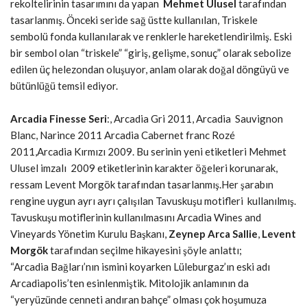
rekoltelirinin tasarımını da yapan
Mehmet Ulusel
tarafından
tasarlanmış. Önceki seride sağ üstte kullanılan, Triskele
sembolü fonda kullanılarak ve renklerle hareketlendirilmiş. Eski
bir sembol olan “triskele” “giriş, gelişme, sonuç” olarak sebolize
edilen üç helezondan oluşuyor, anlam olarak doğal döngüyü ve
bütünlüğü temsil ediyor.
A
rcadia Finesse Seri
:, Arcadia Gri 2011, Arcadia Sauvignon
Blanc, Narince 2011 Arcadia Cabernet franc Rozé
2011,Arcadia Kırmızı 2009. Bu serinin yeni etiketleri Mehmet
Ulusel imzalı 2009 etiketlerinin karakter öğeleri korunarak,
ressam Levent Morgök tarafından tasarlanmış.Her şarabın
rengine uygun ayrı ayrı çalışılan Tavuskuşu motifleri kullanılmış.
Tavuskuşu motiflerinin kullanılmasını Arcadia Wines and
Vineyards Yönetim Kurulu Başkanı,
Zeynep Arca Sallie
,
Levent
Morgök
tarafından seçilme hikayesini şöyle anlattı;
“Arcadia Bağları’nın ismini koyarken Lüleburgaz’ın eski adı
Arcadiapolis’ten esinlenmiştik. Mitolojik anlamının da
“yeryüzünde cenneti andıran bahçe” olması çok hoşumuza