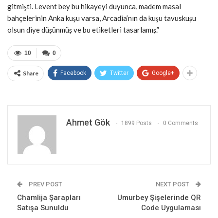
gitmişti. Levent bey bu hikayeyi duyunca, madem masal
bahçelerinin Anka kuşu varsa, Arcadia’nın da kuşu tavuskuşu
olsun diye düşünmüş ve bu etiketleri tasarlamış.”
10
0
Share
Facebook
Twitter
Google+
Ahmet Gök
1899 Posts
0 Comments
PREV POST
NEXT POST
Chamlija Şarapları
Umurbey Şişelerinde QR
Satışa Sunuldu
Code Uygulaması