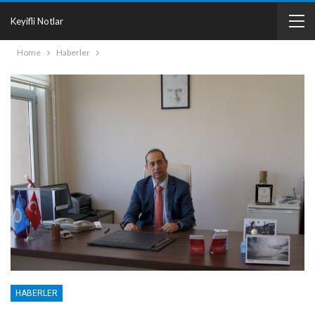
Keyifli Notlar
Home
Haberler
HABERLER