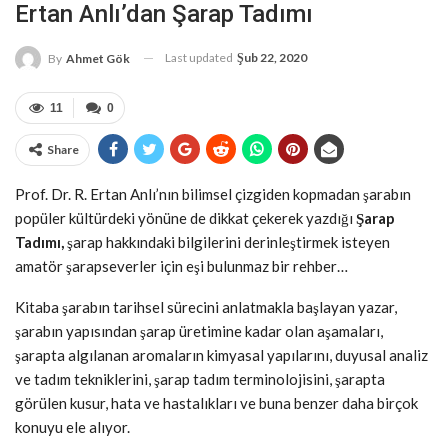
Ertan Anlı’dan Şarap Tadımı
Last updated
Şub 22, 2020
By
Ahmet Gök
11
0
Share
Prof. Dr. R. Ertan Anlı’nın bilimsel çizgiden kopmadan şarabın
popüler kültürdeki yönüne de dikkat çekerek yazdığı
Şarap
Tadımı,
şarap hakkındaki bilgilerini derinleştirmek isteyen
amatör şarapseverler için eşi bulunmaz bir rehber…
Kitaba şarabın tarihsel sürecini anlatmakla başlayan yazar,
şarabın yapısından şarap üretimine kadar olan aşamaları,
şarapta algılanan aromaların kimyasal yapılarını, duyusal analiz
ve tadım tekniklerini, şarap tadım terminolojisini, şarapta
görülen kusur, hata ve hastalıkları ve buna benzer daha birçok
konuyu ele alıyor.