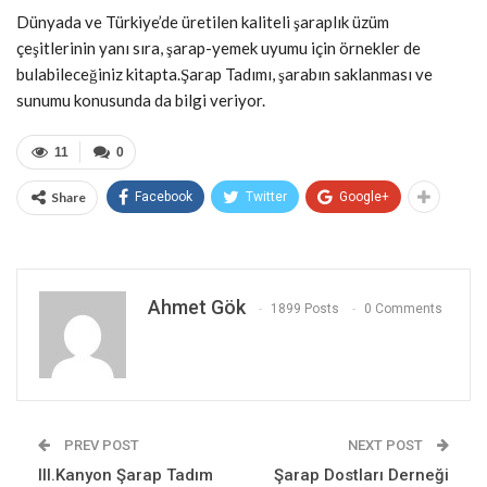
Dünyada ve Türkiye’de üretilen kaliteli şaraplık üzüm
çeşitlerinin yanı sıra, şarap-yemek uyumu için örnekler de
bulabileceğiniz kitapta.Şarap Tadımı, şarabın saklanması ve
sunumu konusunda da bilgi veriyor.
11
0
Share
Facebook
Twitter
Google+
Ahmet Gök
1899 Posts
0 Comments
PREV POST
NEXT POST
III.Kanyon Şarap Tadım
Şarap Dostları Derneği