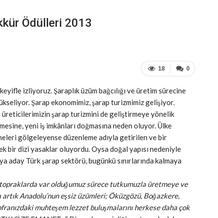
ekkür Ödülleri 2013
18
0
keyifle izliyoruz. Şaraplık üzüm bağcılığı ve üretim sürecine
ükseliyor. Şarap ekonomimiz, şarap turizmimiz gelişiyor.
n üreticilerimizin şarap turizmini de geliştirmeye yönelik
mesine, yeni iş imkânları doğmasına neden oluyor. Ülke
meleri gölgeleyense düzenleme adıyla getirilen ve bir
 bir dizi yasaklar oluyordu. Oysa doğal yapısı nedeniyle
ya aday Türk şarap sektörü, bugünkü sınırlarında kalmaya
 topraklarda var olduğumuz sürece tutkumuzla üretmeye ve
artık Anadolu’nun eşsiz üzümleri; Öküzgözü, Boğazkere,
 Sofranızdaki muhteşem lezzet buluşmalarını herkese daha çok