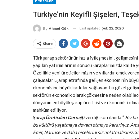
HABERLER
Türkiye’nin Keyifli Şişeleri, Teş
Last updated
Şub 22, 2020
By
Ahmet Gök
Share
Türk şarap sektörünün hızla iyileşmesini, gelişmesini 
yapılan yatırımlarının sonucu şaraplarımızda kalite y
Özellikle yeni üreticilerimizin ve yıllardır emek vere
çalışmaları, şarap etrafında gelişen ekonominin büyü
ekonomisine büyük katkılar sağlayan, bu güzel geliş
sektörün ekonomik olarak çökmesine neden olabilecek
dünyanın en büyük şarap üreticisi ve ekonomisi olma
mahkûm ediliyor.
Şarap Üreticileri Derneği
verdiği son ilanda:”
Biz bu
bu kültürü yaşatmaya devam etmeye kararlıyız. Ama 
Emir, Narince ve daha nicelerini siz anlatmalısınız.