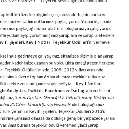
 ARTIK SİZE EMANET…
” Diyerek, sessizliğin ortasında daha
rap kültürü üzerine bilgimiz çerçevesinde, hiçbir marka ve
lerimizi ve tadım notlarımızı paylaşıyoruz. Yaşam biçimimiz
erimizi paylaştığımız bir platform oluşturmaya çalışıyoruz.
ifle yudumlayıp yorumladığımız şaraplara ve şarap üretenlere
yifli Şişeleri, Keyif Notları Teşekkür Ödülleri
’ni vermeye
eksel hale getirmeye çalıştığımız, sitemizde bizimle olan şarap
… Bağdan kadehimize uzanan bu yolculukta emeği geçen herkese
ları Teşekkür Ödülleri’mizde, 2009- 2012 yılları arasında
mızı olmak üzere toplam 66 şarabımıza teşekkür ediyoruz.
elirlemekte zorlandığımızı söylemeliyiz….
Keyif Notları
le Analytics
,
Twitter
,
Facebook
ve
İsntagram
verilerini
ldığımız;
Şarap Dostları Derneği IV. Tuğrul Şavkay Türkiye’nin
tanbul 2013
ve
1.İncirli Şarap Festivali’
nde buluştuğumuz
k Türkiye’nin En Keyifli Şişeleri, Teşekkür Ödülleri 2013’ü
lendirme şansımız olmasa da oldukça geniş bir yelpazede şarabı
iz var. Ama burada teşekkür ödülü veremediğimiz şarap