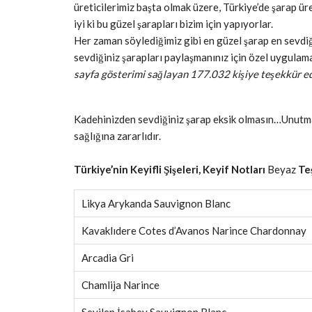
üreticilerimiz başta olmak üzere, Türkiye’de şarap ür
iyi ki bu güzel şarapları bizim için yapıyorlar.
Her zaman söylediğimiz gibi en güzel şarap en sevdiğ
sevdiğiniz şarapları paylaşmanınız için özel uygulama
sayfa gösterimi sağlayan 177.032 kişiye teşekkür e
Kadehinizden sevdiğiniz şarap eksik olmasın…Unutmayı
sağlığına zararlıdır.
Türkiye’nin Keyifli Şişeleri, Keyif Notları
Beyaz
Te
Likya Arykanda Sauvignon Blanc
Kavaklıdere Cotes d’Avanos Narince Chardonnay
Arcadia Gri
Chamlija Narince
Sevilen İsabey Sauvignon Blanc