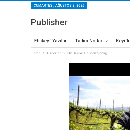
CUMARTESI, AĞUSTOS 8, 2026
Publisher
Ehlikeyf Yazılar
Tadım Notları
Keyifl
Home
Haberler
Nif Bağları Gelincik Şenliği