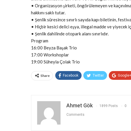
• Organizasyon şirketi, öngörülemeyen ve kaçınılma
hakkını saklı tutar.
• Şenlik süresince sınırlı sayıda kapı biletinin, festi
• Hiçbir kesici delici eşya, illegal madde ve yiyecek i
• Şenlik dahilinde otopark alanı sınırlıdır.
Program
16:00 Beyza Başak Trio
17:00 Workshoplar
19:00 Süheyla Çolak Trio
Share
Facebook
Twitter
Google
Ahmet Gök
1899 Posts
0
Comments