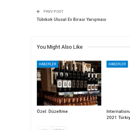
PREV POST
Tübikok Ulusal Ev Birası Yarışması
You Might Also Like
HABERLER
HABERLER
Özel: Düzeltme
Internation
2021 Türki
PREV
NEXT