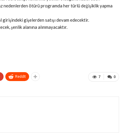
z nedenlerden ötürü programda her türlü değişiklik yapma
val girişindeki gişelerden satışı devam edecektir.
çecek, şenlik alanına alınmayacaktır.
+
ReddIt
7
0