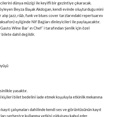
lerini dünya müziği ile keyifli bir gezintiye çıkaracak.
ı söyleyen Beyza Başak Akdoğan, kendi evinde oluşturduğu mini
 alıp jazz, r&b, funk ve blues cover tarzlarındaki repertuarını
fon) eşliğinde Nif Bağları dinleyicileri ile paylaşacaktır.
 Gasto Wine Bar’ ın Chef’ i tarafından Şenlik için özel
bilete dahil değildir.
üyüşü
inlikle yasaktır.
kişileri bilet bedelini iade etmek koşuluyla etkinlik mekanına
ü kayıt çalışmaları dahilinde kendi ses ve görüntüsünün kayıt
ıtları serbestçe kullanma yetkisi olduğunu kabul eder.