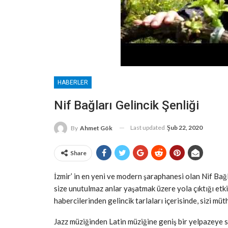
HABERLER
Nif Bağları Gelincik Şenliği
Last updated
Şub 22, 2020
By
Ahmet Gök
Share
İzmir’ in en yeni ve modern şaraphanesi olan Nif Bağ
size unutulmaz anlar yaşatmak üzere yola çıktığı etkin
habercilerinden gelincik tarlaları içerisinde, sizi müt
Jazz müziğinden Latin müziğine geniş bir yelpazeye s