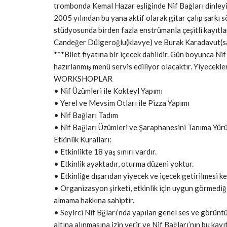
trombonda Kemal Hazar eşliğinde Nif Bağları dinleyici
2005 yılından bu yana aktif olarak gitar çalıp şark
stüdyosunda birden fazla enstrümanla çeşitli kayıtlar
Candeğer Dülgeroğlu(klavye) ve Burak Karadavut(saksa
***Bilet fiyatına bir içecek dahildir. Gün boyunca Nif
hazırlanmış menü servis ediliyor olacaktır. Yiyecekler 
WORKSHOPLAR
• Nif Üzümleri ile Kokteyl Yapımı
• Yerel ve Mevsim Otları ile Pizza Yapımı
• Nif Bağları Tadım
• Nif Bağları Üzümleri ve Şaraphanesini Tanıma Yür
Etkinlik Kuralları:
• Etkinlikte 18 yaş sınırı vardır.
• Etkinlik ayaktadır, oturma düzeni yoktur.
• Etkinliğe dışarıdan yiyecek ve içecek getirilmesi kes
• Organizasyon şirketi, etkinlik için uygun görmediği 
almama hakkına sahiptir.
• Seyirci Nif Bğları’nda yapılan genel ses ve görünt
altına alınmasına izin verir ve Nif Bağları’nın bu kay