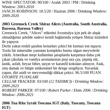
WINE SPECTATOR: 90/100 / Aralık 2003 / PM / Drinking
Window: 2003-2010
JANCIS ROBINSON: 18.5/20 / Haziran 2006 / Drinking Window:
2009-2020
2003 Greenock Creek Shiraz Alices (Australia, South Australia,
Barossa, Barossa Valley)
Greenock Creek, “Alices” etiketini Avustralya için pek de alışık
olmadığımız şekilde sadece kendi bağlarında yetişen Shiraz üzümleri
ile yapıyor.
Derin yakut renkli şarabın kenarları çekici bir kırmızı ton taşıyor.
Tozlu bir mineralite yansıtan kompleks burnu olgun meyvelerle
yüklü. Amerikan meşe kullanılan şaraplarda karşımıza daha çok
çıkan çikolata ve vanilya aromalarının peşi sıra çay, pişmiş süt,
lastik, asfalt, beyaz biber, tarçın ve karanfil kokuları alınıyor. Atak,
orta damak ve bitişte mükemmel bir denge sergiliyor. Yuvarlak
yapısı, diri asidi ve meyvemsiliği dikkat çekici. 96.5/100 PUAN
OTORİTE PUANLARI
CELLAR TRACKER: 93/100 (12 TADIMCI) / Drinking Window:
2009-2023
ROBERT PARKER: 97/100 / Robert Parker / Ekim 2006 / Drinking
Window: 2006-2021
2006 Tua Rita Syrah Toscana IGT (Italy, Tuscany, Toscana
IGT)