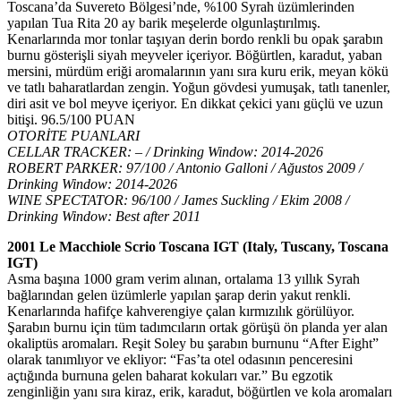
Toscana’da Suvereto Bölgesi’nde, %100 Syrah üzümlerinden
yapılan Tua Rita 20 ay barik meşelerde olgunlaştırılmış.
Kenarlarında mor tonlar taşıyan derin bordo renkli bu opak şarabın
burnu gösterişli siyah meyveler içeriyor. Böğürtlen, karadut, yaban
mersini, mürdüm eriği aromalarının yanı sıra kuru erik, meyan kökü
ve tatlı baharatlardan zengin. Yoğun gövdesi yumuşak, tatlı tanenler,
diri asit ve bol meyve içeriyor. En dikkat çekici yanı güçlü ve uzun
bitişi. 96.5/100 PUAN
OTORİTE PUANLARI
CELLAR TRACKER: – / Drinking Window: 2014-2026
ROBERT PARKER: 97/100 / Antonio Galloni / Ağustos 2009 /
Drinking Window: 2014-2026
WINE SPECTATOR: 96/100 / James Suckling / Ekim 2008 /
Drinking Window: Best after 2011
2001 Le Macchiole Scrio Toscana IGT (Italy, Tuscany, Toscana
IGT)
Asma başına 1000 gram verim alınan, ortalama 13 yıllık Syrah
bağlarından gelen üzümlerle yapılan şarap derin yakut renkli.
Kenarlarında hafifçe kahverengiye çalan kırmızılık görülüyor.
Şarabın burnu için tüm tadımcıların ortak görüşü ön planda yer alan
okaliptüs aromaları. Reşit Soley bu şarabın burnunu “After Eight”
olarak tanımlıyor ve ekliyor: “Fas’ta otel odasının penceresini
açtığında burnuna gelen baharat kokuları var.” Bu egzotik
zenginliğin yanı sıra kiraz, erik, karadut, böğürtlen ve kola aromaları