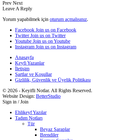
Prev
Next
Leave A Reply
Yorum yapabilmek için
oturum açmalısınız
.
Facebook
Join us on Facebook
Twitter
Join us on Twitter
Youtube
Join us on Youtube
Instagram
Join us on Instagram
Anasayfa
Keyfi Yazanlar
İletişim
Şartlar ve Koşullar
Gizlilik, Güvenlik ve Üyelik Politikası
© 2026 - Keyifli Notlar. All Rights Reserved.
Website Design:
BetterStudio
Sign in / Join
Ehlikeyf Yazılar
Tadım Notları
Tür
Beyaz Şaraplar
Brendiler