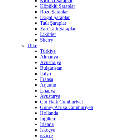
Kırmızı Şaraplar
Köpüklü Şaraplar
Roze Şaraplar
Doğal Şaraplar
Tatlı Şaraplar
Yarı Tatlı Şaraplar
Likörler
Sherry
Ülke
Türkiye
Almanya
Avustralya
Bulgaristan
İtalya
Fransa
Arjantin
İspanya
Avusturya
Çin Halk Cumhuriyet
Güney Afrika Cumhuriyeti
Hollanda
İngiltere
İrlanda
İskoçya
isviçre