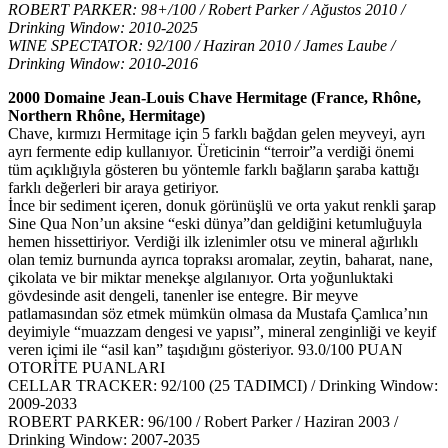
ROBERT PARKER: 98+/100 / Robert Parker / Ağustos 2010 /
Drinking Window: 2010-2025
WINE SPECTATOR: 92/100 / Haziran 2010 / James Laube /
Drinking Window: 2010-2016
2000 Do
maine Jean-Louis Chave Hermitage (France, Rhône,
Northern Rhône, Hermitage)
Chave, kırmızı Hermitage için 5 farklı bağdan gelen meyveyi, ayrı
ayrı fermente edip kullanıyor. Üreticinin “terroir”a verdiği önemi
tüm açıklığıyla gösteren bu yöntemle farklı bağların şaraba kattığı
farklı değerleri bir araya getiriyor.
İnce bir sediment içeren, donuk görünüşlü ve orta yakut renkli şarap
Sine Qua Non’un aksine “eski dünya”dan geldiğini ketumluğuyla
hemen hissettiriyor. Verdiği ilk izlenimler otsu ve mineral ağırlıklı
olan temiz burnunda ayrıca topraksı aromalar, zeytin, baharat, nane,
çikolata ve bir miktar menekşe algılanıyor. Orta yoğunluktaki
gövdesinde asit dengeli, tanenler ise entegre. Bir meyve
patlamasından söz etmek mümkün olmasa da Mustafa Çamlıca’nın
deyimiyle “muazzam dengesi ve yapısı”, mineral zenginliği ve keyif
veren içimi ile “asil kan” taşıdığını gösteriyor. 93.0/100 PUAN
OTORİTE PUANLARI
CELLAR TRACKER: 92/100 (25 TADIMCI) / Drinking Window:
2009-2033
ROBERT PARKER: 96/100 / Robert Parker / Haziran 2003 /
Drinking Window: 2007-2035