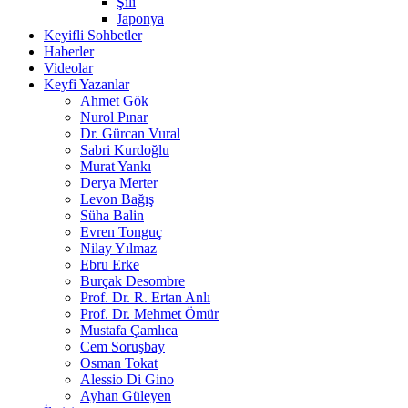
Şili
Japonya
Keyifli Sohbetler
Haberler
Videolar
Keyfi Yazanlar
Ahmet Gök
Nurol Pınar
Dr. Gürcan Vural
Sabri Kurdoğlu
Murat Yankı
Derya Merter
Levon Bağış
Süha Balin
Evren Tonguç
Nilay Yılmaz
Ebru Erke
Burçak Desombre
Prof. Dr. R. Ertan Anlı
Prof. Dr. Mehmet Ömür
Mustafa Çamlıca
Cem Soruşbay
Osman Tokat
Alessio Di Gino
Ayhan Güleyen