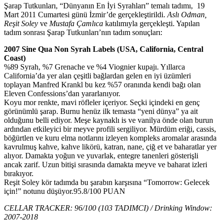
Şarap Tutkunları, “Dünyanın En İyi Syrahları” temalı tadımı, 19
Mart 2011 Cumartesi günü İzmir’de gerçekleştirildi.
Aslı Odman,
Reşit Soley
ve
Mustafa Çamlıca
katılımıyla gerçekleşti. Yapılan
tadım sonrası Şarap Tutkunları’nın tadım sonuçları:
2007 Sine Qua Non Syrah Labels (USA, California, Central
Coast)
%89 Syrah, %7 Grenache ve %4 Viognier kupajı. Yıllarca
California’da yer alan çeşitli bağlardan gelen en iyi üzümleri
toplayan Manfred Krankl bu kez %57 oranında kendi bağı olan
Eleven Confessions’dan yararlanıyor.
Koyu mor renkte, mavi röfleler içeriyor. Seçki içindeki en genç
görünümlü şarap. Burnu henüz ilk temasta “yeni dünya” ya ait
olduğunu belli ediyor. Meşe kaynaklı is ve vanilya önde olan burun
ardından etkileyici bir meyve profili sergiliyor. Mürdüm eriği, cassis,
böğürtlen ve kuru elma notlarını izleyen kompleks aromalar arasında
kavrulmuş kahve, kahve likörü, katran, nane, çiğ et ve baharatlar yer
alıyor. Damakta yoğun ve yuvarlak, entegre tanenleri gösterişli
ancak zarif. Uzun bitişi sırasında damakta meyve ve baharat izleri
bırakıyor.
Reşit Soley kör tadımda bu şarabın karşısına “Tomorrow: Gelecek
için!” notunu düşüyor.95.8/100 PUAN
CELLAR TRACKER: 96/100 (103 TADIMCI) / Drinking Window:
2007-2018