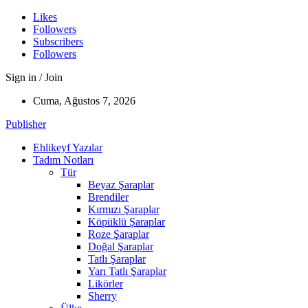
Likes
Followers
Subscribers
Followers
Sign in / Join
Cuma, Ağustos 7, 2026
Publisher
Ehlikeyf Yazılar
Tadım Notları
Tür
Beyaz Şaraplar
Brendiler
Kırmızı Şaraplar
Köpüklü Şaraplar
Roze Şaraplar
Doğal Şaraplar
Tatlı Şaraplar
Yarı Tatlı Şaraplar
Likörler
Sherry