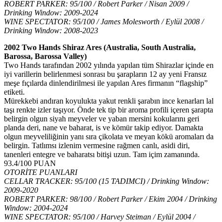
ROBERT PARKER: 95/100 / Robert Parker / Nisan 2009 /
Drinking Window: 2009-2024
WINE SPECTATOR: 95/100 / James Molesworth / Eylül 2008 /
Drinking Window: 2008-2023
2002 Two Hands Shiraz Ares (Australia, South Australia,
Barossa, Barossa Valley)
Two Hands tarafından 2002 yılında yapılan tüm Shirazlar içinde en
iyi varillerin belirlenmesi sonrası bu şarapların 12 ay yeni Fransız
meşe fıçılarda dinlendirilmesi ile yapılan Ares firmanın “flagship”
etiketi.
Mürekkebi andıran koyulukta yakut renkli şarabın ince kenarları lal
taşı renkte izler taşıyor. Önde tek tip bir aroma profili içeren şarapta
belirgin olgun siyah meyveler ve yaban mersini kokularını geri
planda deri, nane ve baharat, is ve kömür takip ediyor. Damakta
olgun meyveliliğinin yanı sıra çikolata ve meyan kökü aromaları da
belirgin. Tatlımsı izlenim vermesine rağmen canlı, asidi diri,
tanenleri entegre ve baharatsı bitişi uzun. Tam içim zamanında.
93.4/100 PUAN
OTORİTE PUANLARI
CELLAR TRACKER: 95/100 (15 TADIMCI) / Drinking Window:
2009-2020
ROBERT PARKER: 98/100 / Robert Parker / Ekim 2004 / Drinking
Window: 2004-2024
WINE SPECTATOR: 95/100 / Harvey Steiman / Eylül 2004 /