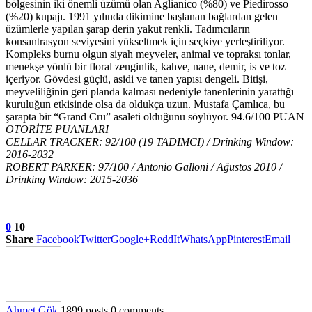
bölgesinin iki önemli üzümü olan Aglianico (%80) ve Piedirosso
(%20) kupajı. 1991 yılında dikimine başlanan bağlardan gelen
üzümlerle yapılan şarap derin yakut renkli. Tadımcıların
konsantrasyon seviyesini yükseltmek için seçkiye yerleştiriliyor.
Kompleks burnu olgun siyah meyveler, animal ve topraksı tonlar,
menekşe yönlü bir floral zenginlik, kahve, nane, demir, is ve toz
içeriyor. Gövdesi güçlü, asidi ve tanen yapısı dengeli. Bitişi,
meyveliliğinin geri planda kalması nedeniyle tanenlerinin yarattığı
kuruluğun etkisinde olsa da oldukça uzun. Mustafa Çamlıca, bu
şarapta bir “Grand Cru” asaleti olduğunu söylüyor. 94.6/100 PUAN
OTORİTE PUANLARI
CELLAR TRACKER: 92/100 (19 TADIMCI) / Drinking Window:
2016-2032
ROBERT PARKER: 97/100 / Antonio Galloni / Ağustos 2010 /
Drinking Window: 2015-2036
0
10
Share
Facebook
Twitter
Google+
ReddIt
WhatsApp
Pinterest
Email
Ahmet Gök
1899 posts
0 comments