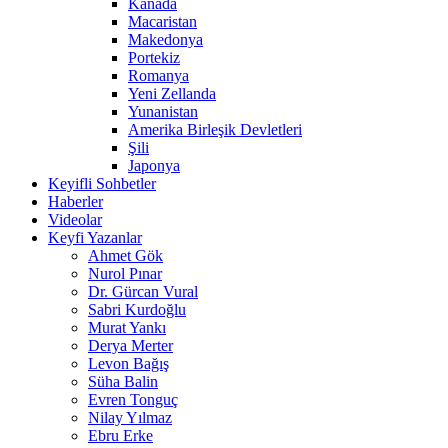
Kanada
Macaristan
Makedonya
Portekiz
Romanya
Yeni Zellanda
Yunanistan
Amerika Birleşik Devletleri
Şili
Japonya
Keyifli Sohbetler
Haberler
Videolar
Keyfi Yazanlar
Ahmet Gök
Nurol Pınar
Dr. Gürcan Vural
Sabri Kurdoğlu
Murat Yankı
Derya Merter
Levon Bağış
Süha Balin
Evren Tonguç
Nilay Yılmaz
Ebru Erke