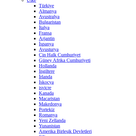
Ülke
Türkiye
Almanya
Avustralya
Bulgaristan
İtalya
Fransa
Arjantin
İspanya
Avusturya
Çin Halk Cumhuriyet
Güney Afrika Cumhuriyeti
Hollanda
İngiltere
İrlanda
İskoçya
isviçre
Kanada
Macaristan
Makedonya
Portekiz
Romanya
Yeni Zellanda
Yunanistan
Amerika Birleşik Devletleri