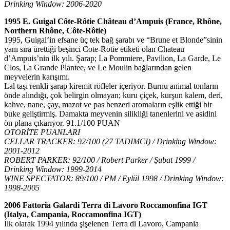
Drinking Window: 2006-2020
1995 E. Guigal Côte-Rôtie Château d’Ampuis (France, Rhône,
Northern Rhône, Côte-Rôtie)
1995, Guigal’in efsane üç tek bağ şarabı ve “Brune et Blonde”sinin
yanı sıra ürettiği beşinci Cote-Rotie etiketi olan Chateau
d’Ampuis’nin ilk yılı. Şarap; La Pommiere, Pavilion, La Garde, Le
Clos, La Grande Plantee, ve Le Moulin bağlarından gelen
meyvelerin karışımı.
Lal taşı renkli şarap kiremit röfleler içeriyor. Burnu animal tonların
önde alındığı, çok belirgin olmayan; kuru çiçek, kurşun kalem, deri,
kahve, nane, çay, mazot ve pas benzeri aromaların eşlik ettiği bir
buke geliştirmiş. Damakta meyvenin silikliği tanenlerini ve asidini
ön plana çıkarıyor. 91.1/100 PUAN
OTORİTE PUANLARI
CELLAR TRACKER: 92/100 (27 TADIMCI) / Drinking Window:
2001-2012
ROBERT PARKER: 92/100 / Robert Parker / Şubat 1999 /
Drinking Window: 1999-2014
WINE SPECTATOR: 89/100 / PM / Eylül 1998 / Drinking Window:
1998-2005
2006 Fattoria Galardi Terra di Lavoro Roccamonfina IGT
(Italya, Campania, Roccamonfina IGT)
İlk olarak 1994 yılında şişelenen Terra di Lavoro, Campania