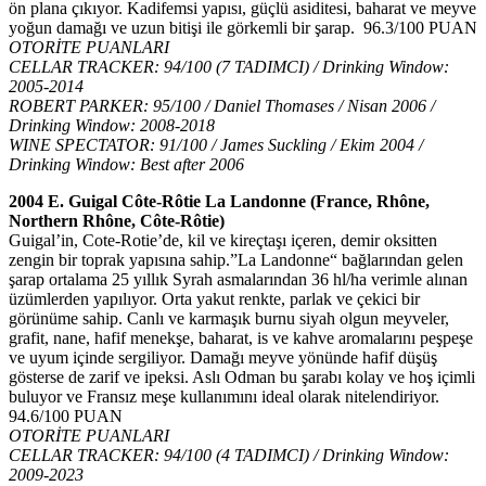
ön plana çıkıyor. Kadifemsi yapısı, güçlü asiditesi, baharat ve meyve
yoğun damağı ve uzun bitişi ile görkemli bir şarap. 96.3/100 PUAN
OTORİTE PUANLARI
CELLAR TRACKER: 94/100 (7 TADIMCI) / Drinking Window:
2005-2014
ROBERT PARKER: 95/100 / Daniel Thomases / Nisan 2006 /
Drinking Window: 2008-2018
WINE SPECTATOR: 91/100 / James Suckling / Ekim 2004 /
Drinking Window: Best after 2006
2004 E. Guigal Côte-Rôtie La Landonne (France, Rhône,
Northern Rhône, Côte-Rôtie)
Guigal’in, Cote-Rotie’de, kil ve kireçtaşı içeren, demir oksitten
zengin bir toprak yapısına sahip.”La Landonne“ bağlarından gelen
şarap ortalama 25 yıllık Syrah asmalarından 36 hl/ha verimle alınan
üzümlerden yapılıyor. Orta yakut renkte, parlak ve çekici bir
görünüme sahip. Canlı ve karmaşık burnu siyah olgun meyveler,
grafit, nane, hafif menekşe, baharat, is ve kahve aromalarını peşpeşe
ve uyum içinde sergiliyor. Damağı meyve yönünde hafif düşüş
gösterse de zarif ve ipeksi. Aslı Odman bu şarabı kolay ve hoş içimli
buluyor ve Fransız meşe kullanımını ideal olarak nitelendiriyor.
94.6/100 PUAN
OTORİTE PUANLARI
CELLAR TRACKER: 94/100 (4 TADIMCI) / Drinking Window:
2009-2023