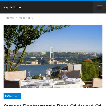
Keyifli Notlar
Home
Haberler
HABERLER