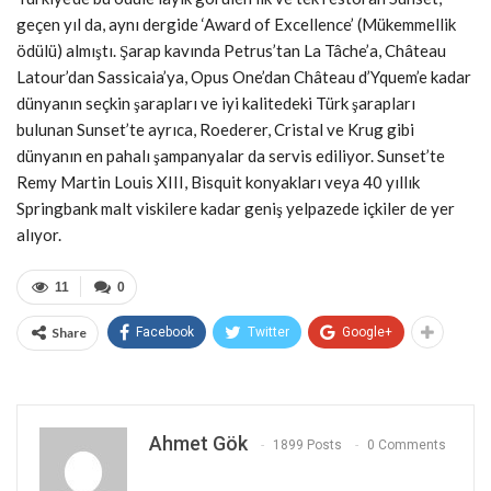
geçen yıl da, aynı dergide ‘Award of Excellence’ (Mükemmellik
ödülü) almıştı. Şarap kavında Petrus’tan La Tâche’a, Château
Latour’dan Sassicaia’ya, Opus One’dan Château d’Yquem’e kadar
dünyanın seçkin şarapları ve iyi kalitedeki Türk şarapları
bulunan Sunset’te ayrıca, Roederer, Cristal ve Krug gibi
dünyanın en pahalı şampanyalar da servis ediliyor. Sunset’te
Remy Martin Louis XIII, Bisquit konyakları veya 40 yıllık
Springbank malt viskilere kadar geniş yelpazede içkiler de yer
alıyor.
11
0
Share
Facebook
Twitter
Google+
Ahmet Gök
1899 Posts
0 Comments