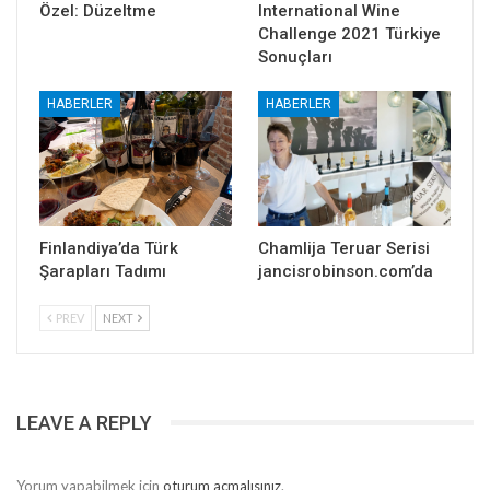
Özel: Düzeltme
International Wine
Challenge 2021 Türkiye
Sonuçları
HABERLER
HABERLER
Finlandiya’da Türk
Chamlija Teruar Serisi
Şarapları Tadımı
jancisrobinson.com’da
PREV
NEXT
LEAVE A REPLY
Yorum yapabilmek için
oturum açmalısınız
.