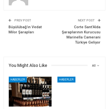
PREV POST
NEXT POST
Büyülübağ’ın Vedat
Corte Sant’Alda
Milor Şarapları
Şaraplarının Kurucusu
Marinella Camerani
Türkiye Geliyor
You Might Also Like
All
HABERLER
HABERLER