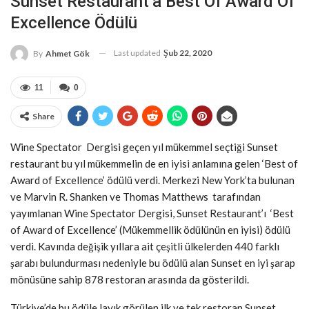
Sunset Restaurant’a Best Of Award Of
Excellence Ödülü
Last updated
Şub 22, 2020
By
Ahmet Gök
11
0
Share
Wine Spectator Dergisi geçen yıl mükemmel seçtiği Sunset
restaurant bu yıl mükemmelin de en iyisi anlamına gelen ‘Best of
Award of Excellence’ ödülü verdi. Merkezi New York’ta bulunan
ve Marvin R. Shanken ve Thomas Matthews tarafından
yayımlanan Wine Spectator Dergisi, Sunset Restaurant’ı ‘Best
of Award of Excellence’ (Mükemmellik ödülünün en iyisi) ödülü
verdi. Kavında değişik yıllara ait çeşitli ülkelerden 440 farklı
şarabı bulundurması nedeniyle bu ödülü alan Sunset en iyi şarap
mönüsüne sahip 878 restoran arasında da gösterildi.
Türkiye’de bu ödüle layık görülen ilk ve tek restoran Sunset,