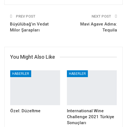
PREV POST
NEXT POST
Büyülübağ’ın Vedat
Mavi Agave Adına:
Milor Şarapları
Tequila
You Might Also Like
HABERLER
HABERLER
Özel: Düzeltme
International Wine
Challenge 2021 Türkiye
Sonuçları