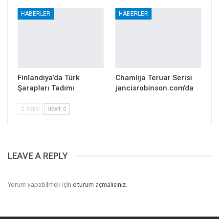
HABERLER
HABERLER
Finlandiya’da Türk
Chamlija Teruar Serisi
Şarapları Tadımı
jancisrobinson.com’da
PREV
NEXT
LEAVE A REPLY
Yorum yapabilmek için
oturum açmalısınız
.