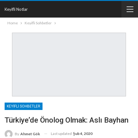
Keyifli Notlar
Home
Keyifli Sohbetler
KEYIFLI SOHBETLER
Türkiye’de Önolog Olmak: Aslı Bayhan
Last updated
Şub 4, 2020
By
Ahmet Gök