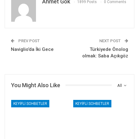
Ahmet Gök
1899 Posts
0 Comments
PREV POST
NEXT POST
Naviglio’da İki Gece
Türkiyede Önolog
olmak: Saba Açıkgöz
You Might Also Like
All
KEYIFLI SOHBETLER
KEYIFLI SOHBETLER