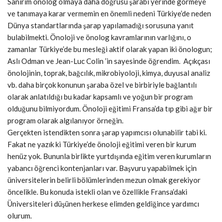
Sanırım önolog olmaya daha doğrusu şarabı yerinde görmeye
ve tanımaya karar vermemin en önemli nedeni Türkiye’de neden
Dünya standartlarında şarap yapılamadığı sorusuna yanıt
bulabilmekti. Önoloji ve önolog kavramlarının varlığını, o
zamanlar Türkiye’de bu mesleği aktif olarak yapan iki önologun;
Aslı Odman ve Jean-Luc Colin ’in sayesinde öğrendim. Açıkçası
önolojinin, toprak, bağcılık, mikrobiyoloji, kimya, duyusal analiz
vb. daha birçok konunun şaraba özel ve birbiriyle bağlantılı
olarak anlatıldığı bu kadar kapsamlı ve yoğun bir program
olduğunu bilmiyordum. Önoloji eğitimi Fransa’da tıp gibi ağır bir
program olarak algılanıyor örneğin.
Gerçekten istendikten sonra şarap yapımcısı olunabilir tabi ki.
Fakat ne yazık ki Türkiye’de önoloji eğitimi veren bir kurum
henüz yok. Bununla birlikte yurtdışında eğitim veren kurumların
yabancı öğrenci kontenjanları var. Başvuru yapabilmek için
üniversitelerin belirli bölümlerinden mezun olmak gerekiyor
öncelikle. Bu konuda istekli olan ve özellikle Fransa’daki
Üniversiteleri düşünen herkese elimden geldiğince yardımcı
olurum.