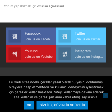
Yorum yapabilmek için
oturum açmalısınız
.
Facebook
Twitter
Join us on Facebook
Join us on Twitter
Youtube
Instagram
Join us on Youtube
Join us on Instagram
Anasayfa
Keyfi Yazanlar
İletişim
Şartlar Ve Koşullar
Bu web sitesindeki içerikler yasal olarak 18 yaşını doldurmuş
Gizlilik, Güvenlik Ve Üyelik Politikası
bireylere hitap etmektedir ve kullanıcı deneyimini iyileştirmek
için çerezler kullanılmaktadır. Siteyi kullanmaya devam ederek
site kullanım ve çerez şartlarını kabul etmiş sayılırsınız.
© 2026 - Keyifli Notlar. All Rights Reserved.
OK
GIZLILIK, GÜVENLIK VE ÜYELIK
Website Design:
BetterStudio