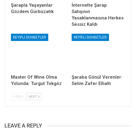
Şarapla Yaşayanlar:
İnternette Şarap
Gözdem Gürbüzatik
Satışının
Yasaklanmasına Herkes
Sessiz Kaldı
KEYIFLI SOHBETLER
KEYIFLI SOHBETLER
Master Of Wine Olma
Şaraba Gönül Verenler:
Yolunda: Turgut Tokgöz
Selim Zafer Ellialtı
PREV
NEXT
LEAVE A REPLY