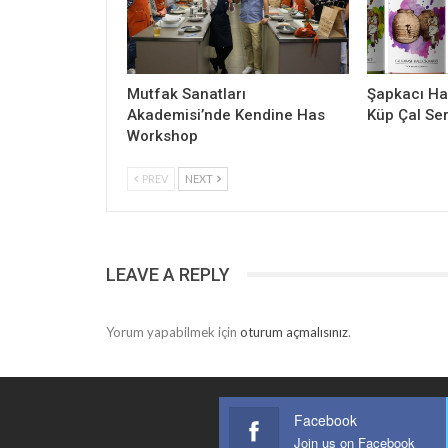
Mutfak Sanatları
Şapkacı Ha
Akademisi’nde Kendine Has
Küp Çal Ser
Workshop
PREV
NEXT
LEAVE A REPLY
Yorum yapabilmek için
oturum açmalısınız
.
Facebook
Join us on Facebook