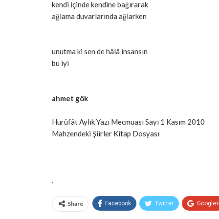
kendi içinde kendine bağırarak
ağlama duvarlarında ağlarken
unutma ki sen de hâlâ insansın
bu iyi
ahmet gök
Hurûfât Aylık Yazı Mecmuası Sayı 1 Kasım 2010
Mahzendeki Şiirler Kitap Dosyası
.
Share
Facebook
Twitter
Google