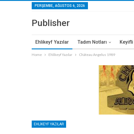
PERŞEMBE, AĞUSTOS 6, 2026
Publisher
Ehlikeyf Yazılar
Tadım Notları
Keyifl
Home
Ehlikeyf Yazılar
Château Angelus 1989
EHLIKEYF YAZILAR