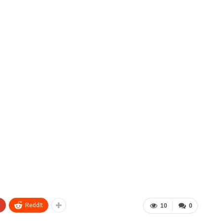
+
ReddIt
10
0