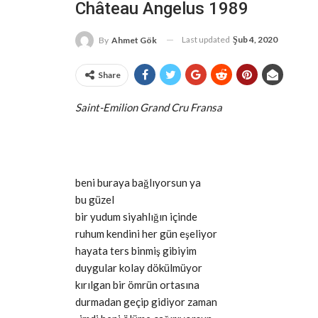
Château Angelus 1989
Last updated
Şub 4, 2020
By
Ahmet Gök
Share
Saint-Emilion Grand Cru Fransa
beni buraya bağlıyorsun ya
bu güzel
bir yudum siyahlığın içinde
ruhum kendini her gün eşeliyor
hayata ters binmiş gibiyim
duygular kolay dökülmüyor
kırılgan bir ömrün ortasına
durmadan geçip gidiyor zaman