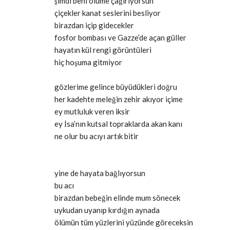
şimdi beni ölüme çağırıyorsun
çiçekler kanat seslerini besliyor
birazdan içip gidecekler
fosfor bombası ve Gazze’de açan güller
hayatın kül rengi görüntüleri
hiç hoşuma gitmiyor
gözlerime gelince büyüdükleri doğru
her kadehte meleğin zehir akıyor içime
ey mutluluk veren iksir
ey İsa’nın kutsal topraklarda akan kanı
ne olur bu acıyı artık bitir
yine de hayata bağlıyorsun
bu acı
birazdan bebeğin elinde mum sönecek
uykudan uyanıp kırdığın aynada
ölümün tüm yüzlerini yüzünde göreceksin