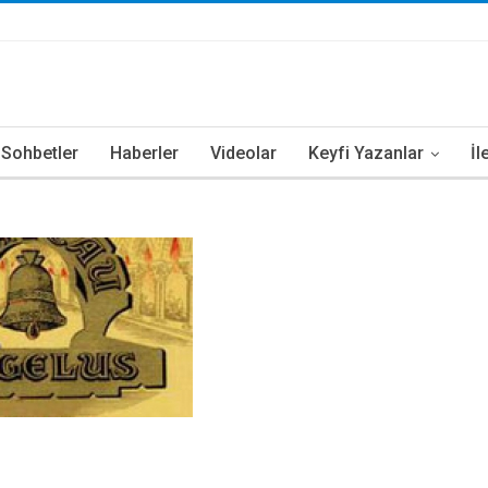
i Sohbetler
Haberler
Videolar
Keyfi Yazanlar
İl