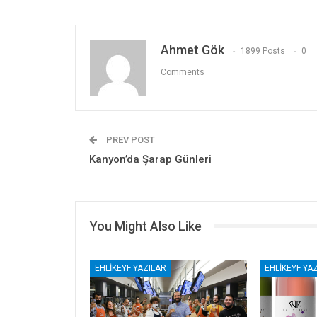
Ahmet Gök
1899 Posts
0
Comments
PREV POST
Kanyon’da Şarap Günleri
You Might Also Like
EHLIKEYF YAZILAR
EHLIKEYF YA