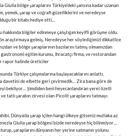
zia Giulia bölge şaraplarını Türkiye’deki şansına kadar uzanan
üm, yemek, şarap ve coğrafi güzelliklerini ve neredeyse
olduğu bir kitabı hediye etti…
hakkında bilgiler edinmeye çalıştığım keyifli görüşme oldu.
 ön araştırmaya gelmiş. Neredeyse her söylediğimizi dikkatlice
amızdan ve bölge şaraplarının bazılarını tatmış olmamızdan
e, gastronomi eğitim kurumu, ihracatçı firma, ve restorandan
r rapor halinde üreticiler
sunda Türkiye çalışmalarına başlayacaklarını anlattı.
ia davetini de elbette geri çevirmedik… Zira bana göre de
lmeyi bekliyor… Şimdiden beni heyecanlandıran yerel özelli
e tatlı şarabın zirvesi olan Picolit şaraplarını tatmayı
ahibi, Dünya’da şarap içilen hangi ülkeye gitseniz mutlaka az
Venezia Giulia şarap bölgesi bizde neredeyse hiç bilinmiyor…
luşturup, şaraplarını dünyanın her yerine satmanın yolunu