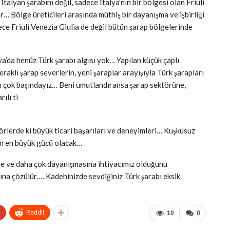
alyan şarabını değil, sadece İtalya’nın bir bölgesi olan Friuli
r… Bölge üreticileri arasında müthiş bir dayanışma ve işbirliği
ece Friuli Venezia Giulia de değil bütün şarap bölgelerinde
’da henüz Türk şarabı algısı yok… Yapılan küçük çaplı
raklı şarap severlerin, yeni şaraplar arayışıyla Türk şarapları
 çok başındayız… Beni umutlandıransa şarap sektörüne,
ılı ti
törlerde ki büyük ticari başarıları ve deneyimleri… Kuşkusuz
ın en büyük gücü olacak…
ine ve daha çok dayanışmasına ihtiyacımız olduğunu
na çözülür…. Kadehinizde sevdiğiniz Türk şarabı eksik
+
ReddIt
10
0