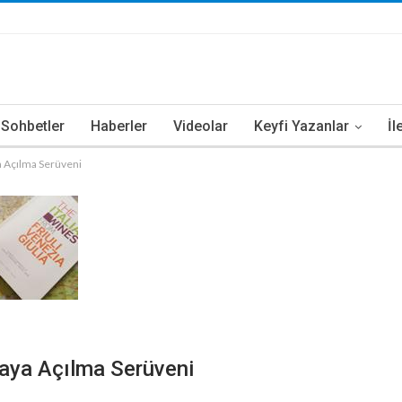
i Sohbetler
Haberler
Videolar
Keyfi Yazanlar
İl
ya Açılma Serüveni
nyaya Açılma Serüveni