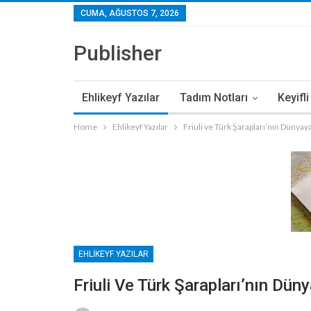
CUMA, AĞUSTOS 7, 2026
Publisher
Ehlikeyf Yazılar
Tadım Notları
Keyifl
Home
Ehlikeyf Yazılar
Friuli ve Türk Şarapları’nın Dünya
EHLIKEYF YAZILAR
Friuli Ve Türk Şarapları’nın Dü