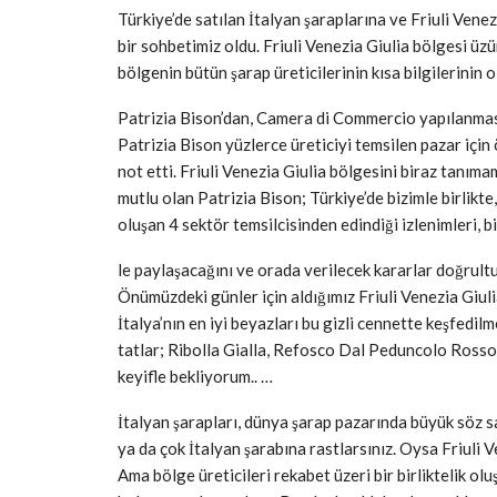
Türkiye’de satılan İtalyan şaraplarına ve Friuli Vene
bir sohbetimiz oldu. Friuli Venezia Giulia bölgesi üz
bölgenin bütün şarap üreticilerinin kısa bilgilerinin 
Patrizia Bison’dan, Camera di Commercio yapılanması 
Patrizia Bison yüzlerce üreticiyi temsilen pazar için
not etti. Friuli Venezia Giulia bölgesini biraz tanım
mutlu olan Patrizia Bison; Türkiye’de bizimle birlikt
oluşan 4 sektör temsilcisinden edindiği izlenimleri, bi
le paylaşacağını ve orada verilecek kararlar doğrultu
Önümüzdeki günler için aldığımız Friuli Venezia Giul
İtalya’nın en iyi beyazları bu gizli cennette keşfedi
tatlar; Ribolla Gialla, Refosco Dal Peduncolo Rosso v
keyifle bekliyorum.. …
İtalyan şarapları, dünya şarap pazarında büyük söz s
ya da çok İtalyan şarabına rastlarsınız. Oysa Friuli 
Ama bölge üreticileri rekabet üzeri bir birliktelik o