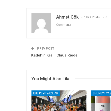
Ahmet Gök
1899 Posts
0
Comments
PREV POST
Kadehin Kralı: Claus Riedel
You Might Also Like
EHLIKEYF YAZILAR
EHLIKEYF YA