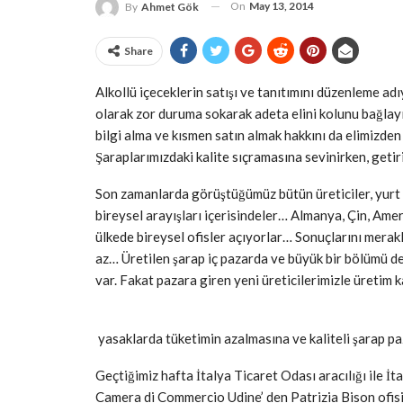
On
May 13, 2014
By
Ahmet Gök
Share
Alkollü içeceklerin satışı ve tanıtımını düzenleme adıy
olarak zor duruma sokarak adeta elini kolunu bağlayı
bilgi alma ve kısmen satın almak hakkını da elimizde
Şaraplarımızdaki kalite sıçramasına sevinirken, geti
Son zamanlarda görüştüğümüz bütün üreticiler, yurt 
bireysel arayışları içerisindeler… Almanya, Çin, Ame
ülkede bireysel ofisler açıyorlar… Sonuçlarını mera
az… Üretilen şarap iç pazarda ve büyük bir bölümü de
var. Fakat pazara giren yeni üreticilerimizle üretim k
yasaklarda tüketimin azalmasına ve kaliteli şarap 
Geçtiğimiz hafta İtalya Ticaret Odası aracılığı ile İt
Camera di Commercio Udine’ den Patrizia Bison ofisim