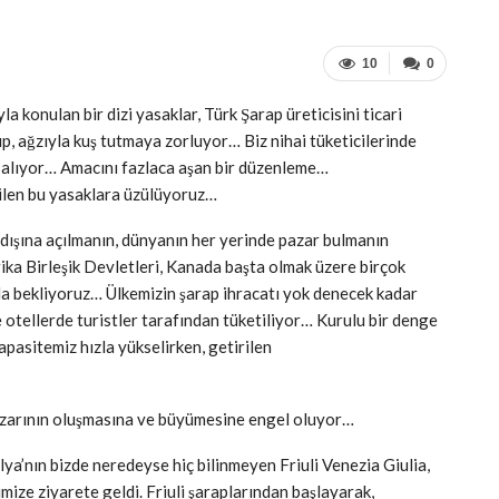
10
0
la konulan bir dizi yasaklar, Türk Şarap üreticisini ticari
p, ağzıyla kuş tutmaya zorluyor… Biz nihai tüketicilerinde
n alıyor… Amacını fazlaca aşan bir düzenleme…
rilen bu yasaklara üzülüyoruz…
dışına açılmanın, dünyanın her yerinde pazar bulmanın
rika Birleşik Devletleri, Kanada başta olmak üzere birçok
kla bekliyoruz… Ülkemizin şarap ihracatı yok denecek kadar
 otellerde turistler tarafından tüketiliyor… Kurulu bir denge
apasitemiz hızla yükselirken, getirilen
pazarının oluşmasına ve büyümesine engel oluyor…
alya’nın bizde neredeyse hiç bilinmeyen Friuli Venezia Giulia,
ize ziyarete geldi. Friuli şaraplarından başlayarak,