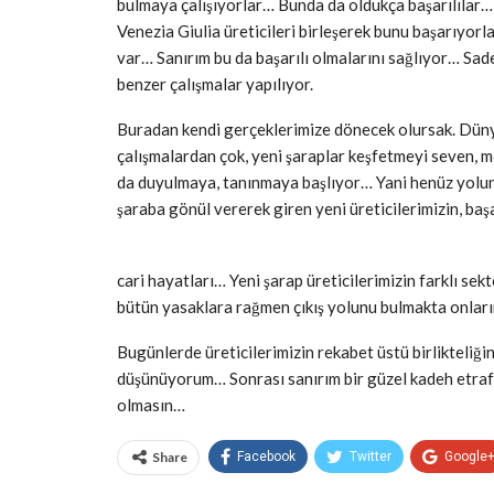
bulmaya çalışıyorlar… Bunda da oldukça başarılılar… İt
Venezia Giulia üreticileri birleşerek bunu başarıyorla
var… Sanırım bu da başarılı olmalarını sağlıyor… Sad
benzer çalışmalar yapılıyor.
Buradan kendi gerçeklerimize dönecek olursak. Dünya
çalışmalardan çok, yeni şaraplar keşfetmeyi seven, me
da duyulmaya, tanınmaya başlıyor… Yani henüz yolun
şaraba gönül vererek giren yeni üreticilerimizin, başar
cari hayatları… Yeni şarap üreticilerimizin farklı sek
bütün yasaklara rağmen çıkış yolunu bulmakta onlar
Bugünlerde üreticilerimizin rekabet üstü birlikteliğ
düşünüyorum… Sonrası sanırım bir güzel kadeh etrafı
olmasın…
Share
Facebook
Twitter
Google