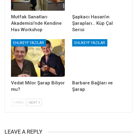
Mutfak Sanatları
Şapkacı Hasan’ın
Akademisi’nde Kendine
Şarapları… Küp Çal
Has Workshop
Serisi
EHLIKEYF YAZILAR
EHLIKEYF YAZILAR
Vedat Milor Şarap Biliyor
Barbare Bağları ve
mu?
Şarap
PREV
NEXT
LEAVE A REPLY