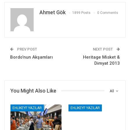
Ahmet Gök
1899 Posts
0 Comments
PREV POST
NEXT POST
Bordo’nun Akşamları
Heritage Misket &
Dimyat 2013
You Might Also Like
All
EHLIKEYF YAZILAR
EHLIKEYF YAZILAR