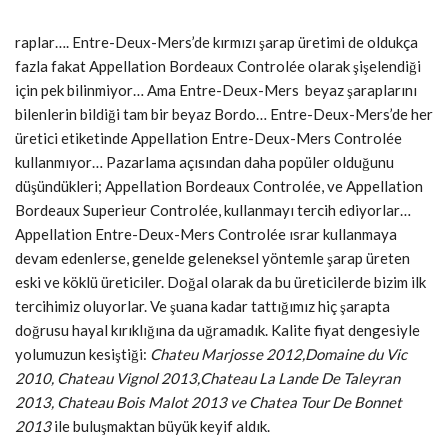
raplar…. Entre-Deux-Mers’de kırmızı şarap üretimi de oldukça
fazla fakat Appellation Bordeaux Controlée olarak şişelendiği
için pek bilinmiyor… Ama Entre-Deux-Mers beyaz şaraplarını
bilenlerin bildiği tam bir beyaz Bordo… Entre-Deux-Mers’de her
üretici etiketinde Appellation Entre-Deux-Mers Controlée
kullanmıyor… Pazarlama açısından daha popüler olduğunu
düşündükleri; Appellation Bordeaux Controlée, ve Appellation
Bordeaux Superieur Controlée, kullanmayı tercih ediyorlar…
Appellation Entre-Deux-Mers Controlée ısrar kullanmaya
devam edenlerse, genelde geleneksel yöntemle şarap üreten
eski ve köklü üreticiler. Doğal olarak da bu üreticilerde bizim ilk
tercihimiz oluyorlar. Ve şuana kadar tattığımız hiç şarapta
doğrusu hayal kırıklığına da uğramadık. Kalite fiyat dengesiyle
yolumuzun kesiştiği:
Chateu Marjosse 2012,Domaine du Vic
2010, Chateau Vignol 2013,Chateau La Lande De Taleyran
2013, Chateau Bois Malot 2013 ve Chatea Tour De Bonnet
2013
ile buluşmaktan büyük keyif aldık.