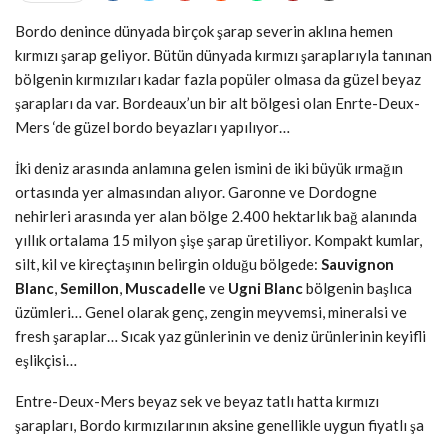
Bordo denince dünyada birçok şarap severin aklına hemen
kırmızı şarap geliyor. Bütün dünyada kırmızı şaraplarıyla tanınan
bölgenin kırmızıları kadar fazla popüler olmasa da güzel beyaz
şarapları da var. Bordeaux’un bir alt bölgesi olan Enrte-Deux-
Mers ‘de güzel bordo beyazları yapılıyor…
İki deniz arasında anlamına gelen ismini de iki büyük ırmağın
ortasında yer almasından alıyor. Garonne ve Dordogne
nehirleri arasında yer alan bölge 2.400 hektarlık bağ alanında
yıllık ortalama 15 milyon şişe şarap üretiliyor. Kompakt kumlar,
silt, kil ve kireçtaşının belirgin olduğu bölgede:
Sauvignon
Blanc
,
Semillon
,
Muscadelle
ve
Ugni Blanc
bölgenin başlıca
üzümleri… Genel olarak genç, zengin meyvemsi, mineralsi ve
fresh şaraplar… Sıcak yaz günlerinin ve deniz ürünlerinin keyifli
eşlikçisi…
Entre-Deux-Mers beyaz sek ve beyaz tatlı hatta kırmızı
şarapları, Bordo kırmızılarının aksine genellikle uygun fiyatlı şa