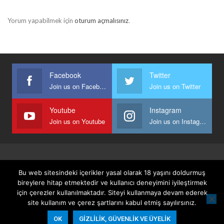
Yorum yapabilmek için
oturum açmalısınız
.
Facebook
Twitter
Join us on Facebook
Join us on Twitter
Youtube
Instagram
Join us on Youtube
Join us on Instagram
Anasayfa
Keyfi Yazanlar
İletişim
Şartlar Ve Koşullar
Bu web sitesindeki içerikler yasal olarak 18 yaşını doldurmuş
Gizlilik, Güvenlik Ve Üyelik Politikası
bireylere hitap etmektedir ve kullanıcı deneyimini iyileştirmek
için çerezler kullanılmaktadır. Siteyi kullanmaya devam ederek
site kullanım ve çerez şartlarını kabul etmiş sayılırsınız.
© 2026 - Keyifli Notlar. All Rights Reserved.
OK
GIZLILIK, GÜVENLIK VE ÜYELIK
Website Design:
BetterStudio