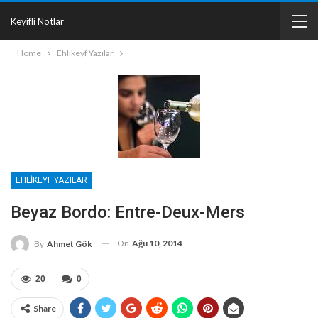
Keyifli Notlar
Home
Ehlikeyf Yazılar
EHLIKEYF YAZILAR
Beyaz Bordo: Entre-Deux-Mers
On
Ağu 10, 2014
By
Ahmet Gök
20
0
Share