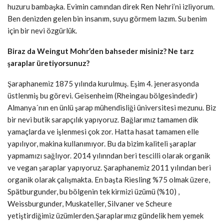
huzuru bambaşka. Evimin camından direk Ren Nehri’ni izliyorum.
Ben denizden gelen bin insanım, suyu görmem lazım. Su benim
için bir nevi özgürlük.
Biraz da Weingut Mohr’den bahseder misiniz? Ne tarz
şaraplar üretiyorsunuz?
Şaraphanemiz 1875 yılında kurulmuş. Eşim 4. jenerasyonda
üstlenmiş bu görevi. Geisenheim (Rheingau bölgesindedir)
Almanya´nın en ünlü şarap mühendisliği üniversitesi mezunu. Biz
bir nevi butik sarapçılık yapıyoruz. Bağlarımız tamamen dik
yamaçlarda ve işlenmesi çok zor. Hatta hasat tamamen elle
yapılıyor, makina kullanımıyor. Bu da bizim kaliteli şaraplar
yapmamızı sağlıyor. 2014 yılınndan beri tescilli olarak organik
ve vegan şaraplar yapıyoruz. Şaraphanemiz 2011 yılından beri
organik olarak çalışmakta. En başta Riesling %75 olmak üzere,
Spätburgunder, bu bölgenin tek kirmizi üzümü (%10) ,
Weissburgunder, Muskateller, Silvaner ve Scheure
yetiştirdiğimiz üzümlerden.Şaraplarımız gündelik hem yemek