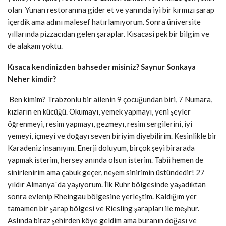
olan Yunan restoranına gider et ve yanında iyi bir kırmızı şarap
içerdik ama adını malesef hatırlamıyorum. Sonra üniversite
yıllarında pizzacıdan gelen şaraplar. Kısacasi pek bir bilgim ve
de alakam yoktu.
Kısaca kendinizden bahseder misiniz? Saynur Sonkaya
Neher kimdir?
Ben kimim? Trabzonlu bir ailenin 9 çocuğundan biri, 7 Numara,
kızların en kücüğü. Okumayı, yemek yapmayı, yeni şeyler
öğrenmeyi, resim yapmayı, gezmeyı, resim sergilerini, iyi
yemeyi, içmeyi ve doğayı seven biriyim diyebilirim. Kesinlikle bir
Karadeniz insanıyım. Enerji doluyum, birçok şeyi birarada
yapmak isterim, hersey anında olsun isterim. Tabii hemen de
sinirlenirim ama çabuk geçer, neşem sinirimin üstündedir! 27
yıldır Almanya´da yaşıyorum. İlk Ruhr bölgesinde yaşadıktan
sonra evlenip Rheingau bölgesine yerleştim. Kaldığım yer
tamamen bir şarap bölgesi ve Riesling şarapları ile meşhur.
Aslında biraz şehirden köye geldim ama buranın doğası ve