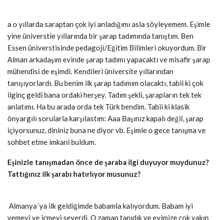
a o yıllarda saraptan çok iyi anladığımı asla söyleyemem. Eşimle
yine üniverstie yıllarında bir şarap tadımında tanıştım. Ben
Essen üniverstisinde pedagoji/Eğitim Bilimleri okuyordum. Bir
Alman arkadaşım evinde şarap tadımı yapacaktı ve misafir şarap
mühendisi de eşimdi. Kendileri üniversite yıllarından
tanışıyorlardı. Bu benim ilk şarap tadımım olacaktı, tabii ki çok
ilginç geldi bana ordaki herşey. Tadım şekli, şarapların tek tek
anlatımı. Ha bu arada orda tek Türk bendim. Tabii ki klasik
önyargılı sorularla karşılastım: Aaa Başınız kapalı değil, şarap
içiyorsunuz, dininiz buna ne diyor vb. Eşimle o gece tanışma ve
sohbet etme imkani buldum.
Eşinizle tanışmadan önce de şaraba ilgi duyuyor muydunuz?
Tattığınız ilk şarabı hatırlıyor musunuz?
Almanya´ya ilk geldiğimde babamla kalıyordum. Babam iyi
yemeyi ve içmeyi severdi. O zaman tanıdık ve evimize çok yakın