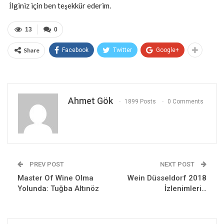
İlginiz için ben teşekkür ederim.
13
0
Share
Facebook
Twitter
Google+
Ahmet Gök
1899 Posts
0 Comments
PREV POST
NEXT POST
Master Of Wine Olma
Wein Düsseldorf 2018
Yolunda: Tuğba Altınöz
İzlenimleri…