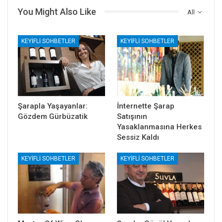
You Might Also Like
All
KEYIFLI SOHBETLER
KEYIFLI SOHBETLER
Şarapla Yaşayanlar:
İnternette Şarap
Gözdem Gürbüzatik
Satışının
Yasaklanmasına Herkes
Sessiz Kaldı
KEYIFLI SOHBETLER
KEYIFLI SOHBETLER