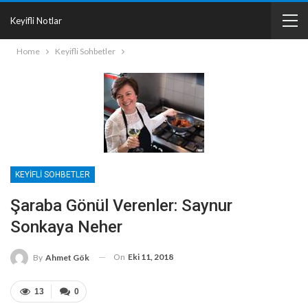
Keyifli Notlar
Home
Keyifli Sohbetler
KEYIFLI SOHBETLER
Şaraba Gönül Verenler: Saynur
Sonkaya Neher
On
Eki 11, 2018
By
Ahmet Gök
13
0