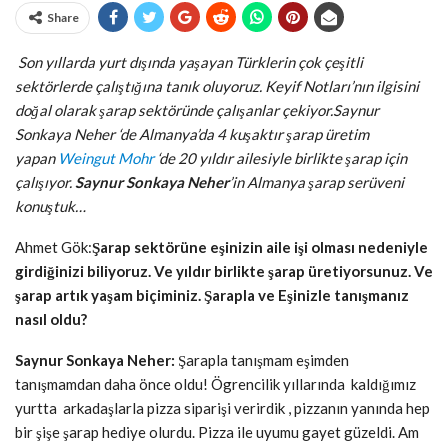
Share
Son yıllarda yurt dışında yaşayan Türklerin çok çeşitli
sektörlerde çalıştığına tanık oluyoruz. Keyif Notları’nın ilgisini
doğal olarak şarap sektöründe çalışanlar çekiyor.Saynur
Sonkaya Neher ‘de Almanya’da 4 kuşaktır şarap üretim
yapan
Weingut Mohr
‘de 20 yıldır ailesiyle birlikte şarap için
çalışıyor.
Saynur Sonkaya Neher
’in Almanya şarap serüveni
konuştuk…
Ahmet Gök:
Şarap sektörüne eşinizin aile işi olması nedeniyle
girdiğinizi biliyoruz. Ve yıldır birlikte şarap üretiyorsunuz. Ve
şarap artık yaşam biçiminiz. Şarapla ve Eşinizle tanışmanız
nasıl oldu?
Saynur Sonkaya Neher:
Şarapla tanışmam eşimden
tanışmamdan daha önce oldu! Ögrencilik yıllarında kaldığımız
yurtta arkadaşlarla pizza siparişi verirdik , pizzanın yanında hep
bir şişe şarap hediye olurdu. Pizza ile uyumu gayet güzeldi. Am