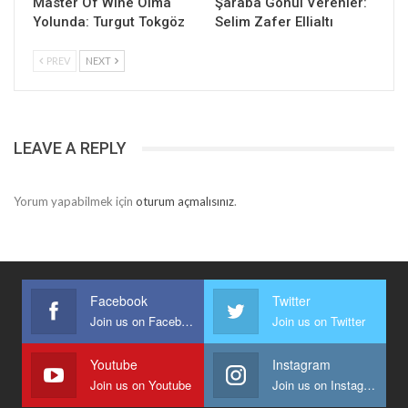
Master Of Wine Olma
Şaraba Gönül Verenler:
Yolunda: Turgut Tokgöz
Selim Zafer Ellialtı
PREV
NEXT
LEAVE A REPLY
Yorum yapabilmek için
oturum açmalısınız
.
Facebook
Twitter
Join us on Facebook
Join us on Twitter
Youtube
Instagram
Join us on Youtube
Join us on Instagram