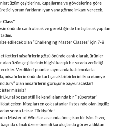
ünler; üzüm çeşitlerine, kupajlarına ve gövdelerine göre
e üretici yorum farklarını yan yana görme imkanı verecek.
 Class”
sin önünde canlı olarak ve gerektiğinde tartışılarak yapılan
 tadım.
ize edilecek olan “Challenging Master Classes” için 7-8
tiketleri misafirlerin gözü önünde canlı olarak, ürünler
lan üzüm çeşitlerinin bilgisi karışık bir sırada verildiği
ecekler. Verdikleri puanları aynı anda katılımcılarla
, misafirlerin önünde tartışarak birbirlerini ikna etmeye
and Jury” olan misafirlerin görüşüne başvuracaklar!
 ister misiniz?
, kural bozan stili ile kendi alanında bir ” süperstar”
kkat çeken, kitapları en çok satanlar listesinde olan İngiliz
radan sonra tekrar Türkiye’de!
dın Master of Wine’lar arasında öne çıkan bir isim. İsveç
 başında olmak üzere önemli kuruluşlarda görev aldıktan