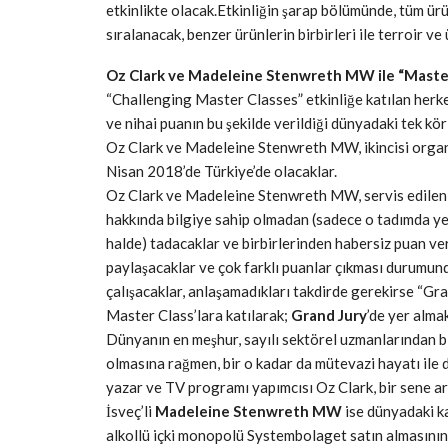
etkinlikte olacak.Etkinliğin şarap bölümünde, tüm ür
sıralanacak, benzer ürünlerin birbirleri ile terroir v
Oz Clark ve Madeleine Stenwreth MW ile “Master
“Challenging Master Classes” etkinliğe katılan herke
ve nihai puanın bu şekilde verildiği dünyadaki tek kör
Oz Clark ve Madeleine Stenwreth MW, ikincisi organ
Nisan 2018’de Türkiye’de olacaklar.
Oz Clark ve Madeleine Stenwreth MW, servis edilen e
hakkında bilgiye sahip olmadan (sadece o tadımda yer a
halde) tadacaklar ve birbirlerinden habersiz puan ver
paylaşacaklar ve çok farklı puanlar çıkması durumunda
çalışacaklar, anlaşamadıkları takdirde gerekirse “Gr
Master Class’lara katılarak;
Grand Jury
’de yer almak
Dünyanın en meşhur, sayılı sektörel uzmanlarından biri
olmasına rağmen, bir o kadar da mütevazi hayatı ile di
yazar ve TV programı yapımcısı Oz Clark, bir sene a
İsveç’li
Madeleine Stenwreth MW
ise dünyadaki ka
alkollü içki monopolü Systembolaget satın almasının