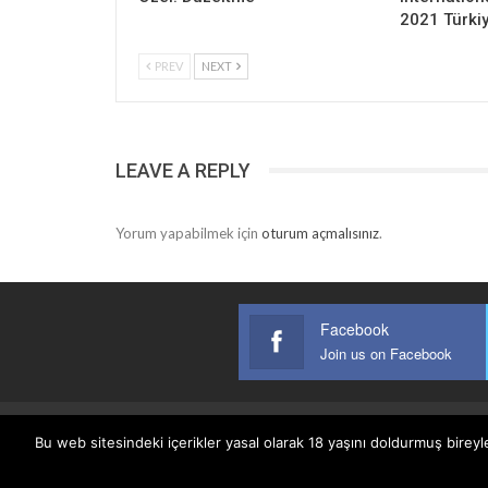
2021 Türki
PREV
NEXT
LEAVE A REPLY
Yorum yapabilmek için
oturum açmalısınız
.
Facebook
Join us on Facebook
Bu web sitesindeki içerikler yasal olarak 18 yaşını doldurmuş bireyl
Anasayfa
Keyfi Yazanlar
İletişim
Şartlar Ve K