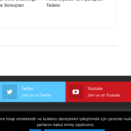
ye Sonuçları
Tadımı
Twitter
Youtube
Join us on Twitter
Join us on Youtube
ere hitap etmektedir ve kullanıcı deneyimini iyileştirmek için çerezler ku
oşullar
Gizlilik, Güvenlik Ve Üyelik Politikası
şartlarını kabul etmiş sayılırsınız.