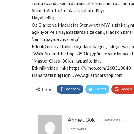
sonra şu anda kendi danışmanlık firmasının başında pr
önemli bir otorite olarak kabul ediliyor.
Hayal edin;
Oz Clarke ve Madeleine Stenwreth MW, sizin karşınızd
açıklıyor ve anlaşamazlarsa size danışarak son kararl
“Sınırlı Sayıda Ziyaretçi”
Etkinliğin ideal tadım koşullarında gerçekleşmesi için
“Walk Around Tasting” 350 kişi/gün ile sınırlanacaktı
“Master Class” 80 kişi kapasitelidir.
Etkinlik video link : https://vimeo.com/260310848
Daha fazla bilgi için… www.gustobarshop.com
Share
Facebook
Twitter
Google
Ahmet Gök
1899 Posts
0
Comments