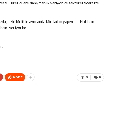
estijli üreticilere danışmanlık veriyor ve sektörel ticarette
a, sizle birlikte aynı anda kör tadım yapıyor… Notlarını
arını veriyorlar!
r.
+
ReddIt
6
0