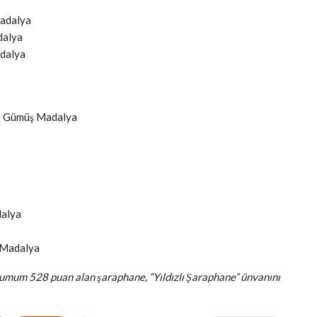
madalya
dalya
adalya
9 Gümüş Madalya
dalya
 Madalya
numum 528 puan alan şaraphane, “Yıldızlı Şaraphane” ünvanını