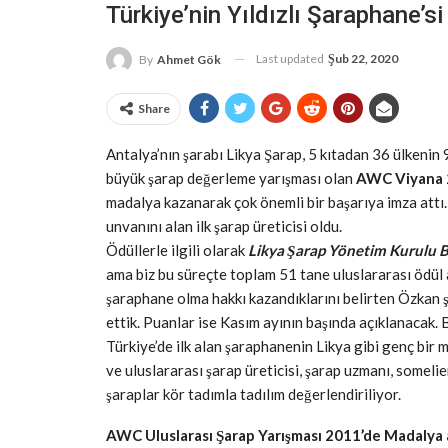
Türkiye’nin Yıldızlı Şaraphane’si
Last updated
Şub 22, 2020
By
Ahmet Gök
Share
Antalya’nın şarabı Likya Şarap, 5 kıtadan 36 ülkenin
büyük şarap değerleme yarışması olan
AWC Viyana 
madalya kazanarak çok önemli bir başarıya imza attı.
unvanını alan ilk şarap üreticisi oldu.
Ödüllerle ilgili olarak
Likya Şarap Yönetim Kurulu 
ama biz bu süreçte toplam 51 tane uluslararası ödül al
şaraphane olma hakkı kazandıklarını belirten Özkan ş
ettik. Puanlar ise Kasım ayının başında açıklanacak.
Türkiye’de ilk alan şaraphanenin Likya gibi genç bir ma
ve uluslararası şarap üreticisi, şarap uzmanı, someli
şaraplar kör tadımla tadılım değerlendiriliyor.
AWC Uluslarası Şarap Yarışması 2011’de Madalya a