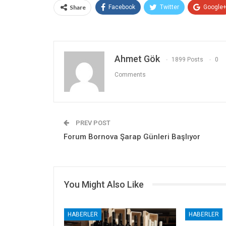
Share
Facebook
Twitter
Google
Ahmet Gök
1899 Posts
0
Comments
PREV POST
Forum Bornova Şarap Günleri Başlıyor
You Might Also Like
HABERLER
HABERLER