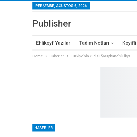
PERŞEMBE, AĞUSTOS 6, 2026
Publisher
Ehlikeyf Yazılar
Tadım Notları
Keyifl
Home
Haberler
Türkiye’nin Yıldızlı Şaraphane’si Likya
HABERLER