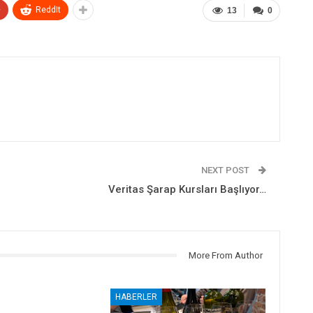
+
ReddIt
13
0
NEXT POST
Veritas Şarap Kursları Başlıyor…
More From Author
HABERLER