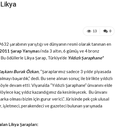
 Likya
13
0
 9632 şarabının yarıştığı ve dünyanın resmi olarak tanınan en
2011 Şarap Yarışma
sı’nda 3 altın, 6 gümüş ve 4 bronz
 Bu ödüllerle Likya Şarap, Türkiye’de
Yıldızlı Şaraphane*
Başkanı Burak Özkan
, “Şaraplarımız sadece 3 yıldır piyasada
mayı başardık,” dedi. Bu sene alınan sonuç ile birlikte yıldızlı
öyle devam etti: Viyana’da “Yıldızlı Şaraphane” ünvanını elde
 Böylece kaç yıldız kazandığımız da kesinleşecek. Bu ünvanı
rka olması bizim için gurur verici.”. Jürisinde pek çok ulusal
er, işletmeci, perakendeci ve gazeteci bulunan yarışmada
lan Likya Şarapları: