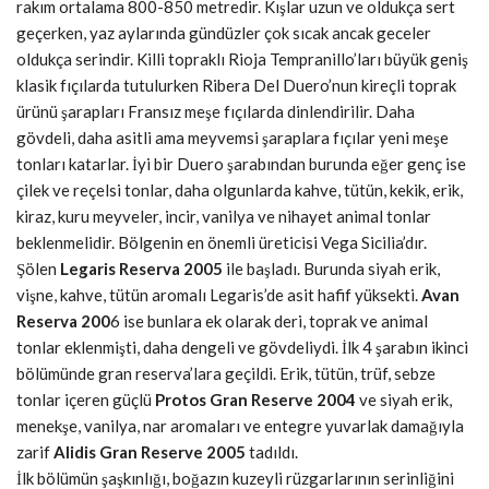
rakım ortalama 800-850 metredir. Kışlar uzun ve oldukça sert
geçerken, yaz aylarında gündüzler çok sıcak ancak geceler
oldukça serindir. Killi topraklı Rioja Tempranillo’ları büyük geniş
klasik fıçılarda tutulurken Ribera Del Duero’nun kireçli toprak
ürünü şarapları Fransız meşe fıçılarda dinlendirilir. Daha
gövdeli, daha asitli ama meyvemsi şaraplara fıçılar yeni meşe
tonları katarlar. İyi bir Duero şarabından burunda eğer genç ise
çilek ve reçelsi tonlar, daha olgunlarda kahve, tütün, kekik, erik,
kiraz, kuru meyveler, incir, vanilya ve nihayet animal tonlar
beklenmelidir. Bölgenin en önemli üreticisi Vega Sicilia’dır.
Şölen
Legaris Reserva 2005
ile başladı. Burunda siyah erik,
vişne, kahve, tütün aromalı Legaris’de asit hafif yüksekti.
Avan
Reserva 200
6 ise bunlara ek olarak deri, toprak ve animal
tonlar eklenmişti, daha dengeli ve gövdeliydi. İlk 4 şarabın ikinci
bölümünde gran reserva’lara geçildi. Erik, tütün, trüf, sebze
tonlar içeren güçlü
Protos Gran Reserve 2004
ve siyah erik,
menekşe, vanilya, nar aromaları ve entegre yuvarlak damağıyla
zarif
Alidis Gran Reserve 2005
tadıldı.
İlk bölümün şaşkınlığı, boğazın kuzeyli rüzgarlarının serinliğini