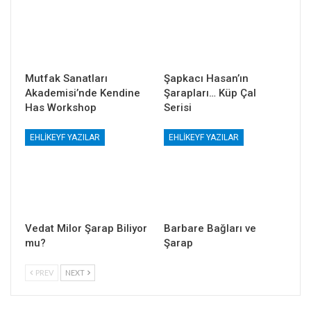
Mutfak Sanatları
Şapkacı Hasan’ın
Akademisi’nde Kendine
Şarapları… Küp Çal
Has Workshop
Serisi
EHLIKEYF YAZILAR
EHLIKEYF YAZILAR
Vedat Milor Şarap Biliyor
Barbare Bağları ve
mu?
Şarap
PREV
NEXT