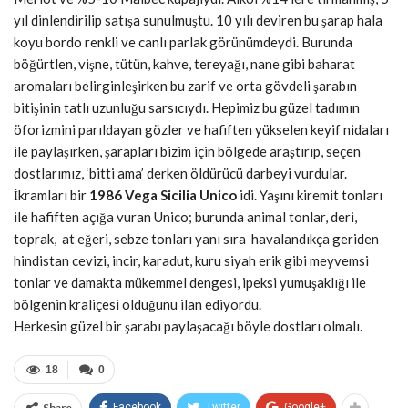
yıl dinlendirilip satışa sunulmuştu. 10 yılı deviren bu şarap hala
koyu bordo renkli ve canlı parlak görünümdeydi. Burunda
böğürtlen, vişne, tütün, kahve, tereyağı, nane gibi baharat
aromaları belirginleşirken bu zarif ve orta gövdeli şarabın
bitişinin tatlı uzunluğu sarsıcıydı. Hepimiz bu güzel tadımın
öforizmini parıldayan gözler ve hafiften yükselen keyif nidaları
ile paylaşırken, şarapları bizim için bölgede araştırıp, seçen
dostlarımız, ‘bitti ama’ derken öldürücü darbeyi vurdular.
İkramları bir
1986 Vega Sicilia Unico
idi. Yaşını kiremit tonları
ile hafiften açığa vuran Unico; burunda animal tonlar, deri,
toprak, at eğeri, sebze tonları yanı sıra havalandıkça geriden
hindistan cevizi, incir, karadut, kuru siyah erik gibi meyvemsi
tonlar ve damakta mükemmel dengesi, ipeksi yumuşaklığı ile
bölgenin kraliçesi olduğunu ilan ediyordu.
Herkesin güzel bir şarabı paylaşacağı böyle dostları olmalı.
18
0
Share
Facebook
Twitter
Google+