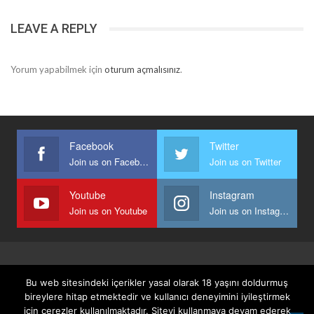
LEAVE A REPLY
Yorum yapabilmek için
oturum açmalısınız
.
Facebook
Twitter
Join us on Facebook
Join us on Twitter
Youtube
Instagram
Join us on Youtube
Join us on Instagram
Anasayfa
Keyfi Yazanlar
İletişim
Şartlar Ve Koşullar
Bu web sitesindeki içerikler yasal olarak 18 yaşını doldurmuş
Gizlilik, Güvenlik Ve Üyelik Politikası
bireylere hitap etmektedir ve kullanıcı deneyimini iyileştirmek
için çerezler kullanılmaktadır. Siteyi kullanmaya devam ederek