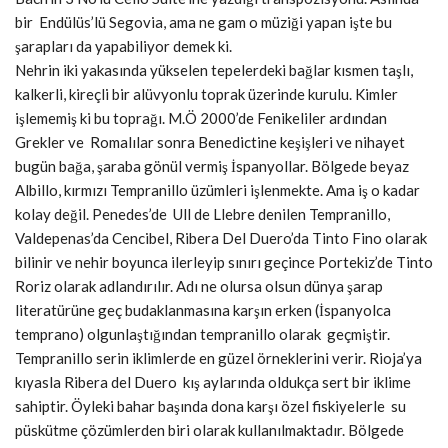
bir Endülüs’lü Segovia, ama ne gam o müziği yapan işte bu
şarapları da yapabiliyor demek ki.
Nehrin iki yakasında yükselen tepelerdeki bağlar kısmen taşlı,
kalkerli, kireçli bir alüvyonlu toprak üzerinde kurulu. Kimler
işlememiş ki bu toprağı. M.Ö 2000’de Fenikeliler ardından
Grekler ve Romalılar sonra Benedictine keşişleri ve nihayet
bugün bağa, şaraba gönül vermiş İspanyollar. Bölgede beyaz
Albillo, kırmızı Tempranillo üzümleri işlenmekte. Ama iş o kadar
kolay değil. Penedes’de Ull de Llebre denilen Tempranillo,
Valdepenas’da Cencibel, Ribera Del Duero’da Tinto Fino olarak
bilinir ve nehir boyunca ilerleyip sınırı geçince Portekiz’de Tinto
Roriz olarak adlandırılır. Adı ne olursa olsun dünya şarap
literatürüne geç budaklanmasına karşın erken (İspanyolca
temprano) olgunlaştığından tempranillo olarak geçmiştir.
Tempranillo serin iklimlerde en güzel örneklerini verir. Rioja’ya
kıyasla Ribera del Duero kış aylarında oldukça sert bir iklime
sahiptir. Öyleki bahar
başında dona karşı özel fiskiyelerle su
püskütme çözümlerden biri olarak kullanılmaktadır. Bölgede