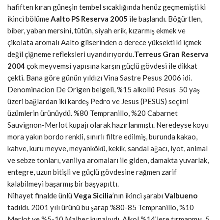
hafiften kıran güneşin tembel sıcaklığında henüz geçmemişti ki
ikinci bölüme
Aalto PS Reserva 2005
ile başlandı. Böğürtlen,
biber, yaban mersini, tütün, siyah erik, kızarmış ekmek ve
çikolata aromalı Aalto gliserinden o derece yüksekti ki içmek
değil çiğneme refleksleri uyandırıyordu.
Terreus Gran Reserva
2004
çok meyvemsi yapısına karşın güçlü gövdesi ile dikkat
çekti. Bana göre günün yıldızı Vina Sastre Pesus 2006 idi.
Denominacion De Origen belgeli, %15 alkollü Pesus 50 yaş
üzeri bağlardan iki kardeş Pedro ve Jesus (PESUS) seçimi
üzümlerin ürünüydü. %80 Tempranillo, %20 Cabarnet
Sauvignon-Merlot kupajı olarak hazırlanmıştı. Neredeyse koyu
mora yakın bordo renkli, sınırlı filtre edilmiş, burunda kakao,
kahve, kuru meyve, meyankökü, kekik, sandal ağacı, iyot, animal
ve sebze tonları, vanilya aromaları ile giden, damakta yuvarlak,
entegre, uzun bitişli ve güçlü gövdesine rağmen zarif
kalabilmeyi başarmış bir başyapıttı.
Nihayet finalde ünlü
Vega Sicilia
’nın ikinci şarabı
Valbueno
tadıldı. 2001 yılı ürünü bu şarap %80-85 Tempranillo, %10
Merlot ve %5-10 Malbec kupajıydı. Alkol %14’lere tırmanmış, 5