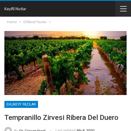
Keyifli Notlar
Home
Ehlikeyf Yazılar
EHLIKEYF YAZILAR
Tempranillo Zirvesi Ribera Del Duero
Last updated
Nis 8, 2020
By
Dr. Gürcan Vural