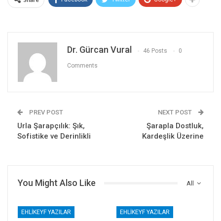
Dr. Gürcan Vural
46 Posts
0
Comments
PREV POST
NEXT POST
Urla Şarapçılık: Şık,
Şarapla Dostluk,
Sofistike ve Derinlikli
Kardeşlik Üzerine
You Might Also Like
All
EHLIKEYF YAZILAR
EHLIKEYF YAZILAR