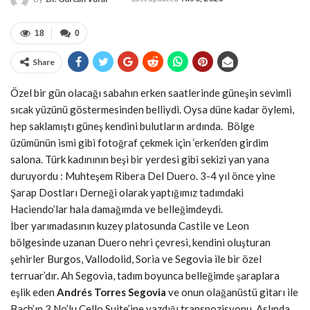
18
0
Share
Özel bir gün olacağı sabahın erken saatlerinde güneşin sevimli
sıcak yüzünü göstermesinden belliydi. Oysa düne kadar öylemi,
hep saklamıştı güneş kendini bulutların ardında. Bölge
üzümünün ismi gibi fotoğraf çekmek için ‘erken’den girdim
salona. Türk kadınının beşi bir yerdesi gibi sekizi yan yana
duruyordu : Muhteşem Ribera Del Duero. 3-4 yıl önce yine
Şarap Dostları Derneği olarak yaptığımız tadımdaki
Haciendo’lar hala damağımda ve belleğimdeydi.
İber yarımadasının kuzey platosunda Castile ve Leon
bölgesinde uzanan Duero nehri çevresi, kendini oluşturan
şehirler Burgos, Vallodolid, Soria ve Segovia ile bir özel
terruar’dır. Ah Segovia, tadım boyunca belleğimde şaraplara
eşlik eden
Andrés Torres Segovia
ve onun olağanüstü gitarı ile
Bach’ın 3 No’lu Cello Suite’ine yazdığı transpozisyonu. Aslında