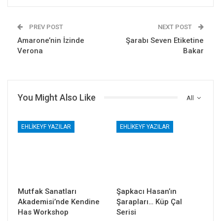
PREV POST
NEXT POST
Amarone’nin İzinde
Şarabı Seven Etiketine
Verona
Bakar
You Might Also Like
All
EHLIKEYF YAZILAR
EHLIKEYF YAZILAR
Mutfak Sanatları
Şapkacı Hasan’ın
Akademisi’nde Kendine
Şarapları… Küp Çal
Has Workshop
Serisi