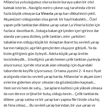
Milano’ya yolculuğumuz olursa kesin buraya yakın bir otel
kalmak isterim…Naviglio metro çıkının sağ tarafında vitrini
fazla büyük olmayan
La Vineria
şarap barı dikkatimizi çekti.
Akşamüzeri olduğundan olsa gerek bir hayli kabalıktı… Özel
yapım çelik tanklardan dökme şarap satan La Vineria bizim için
fazlaca davetkardı…Sokağa bakan girişinden içeri girince dar
alanda yan yana dizilmiş çelik tankları, mini şarküteri
tabaklarının olduğu küçük bir dolaptan ibaret bu sevimli şarap
barının takipçisi, ağırlıklı gençlerden oluşuyor gibiydi.. Ya da
bizim gittiğimiz gün öyleydi.. Adeta küçük şarap üretim
tesisindeydik… İstediğiniz şarabı hemen çelik tanktan şişeleyip
alıyorsunuz, içeride oturacak alan olmadığı için dışarıdaki
taburelerde keyifle içiyorsunuz. Ortama şişesini 2- 4 euro fiyat
aralığında olan bu sevimli şarap barda, Milanolar’ın akşam üzeri
evlerine giderken alıyor olmaları da gözümüzden kaçmadı…
Hem servis hem de satış… Şarapların kalitesi çok yüksek olmasa
da son derece orijinal bir buluş olduğu kesin… Çelik tanklarda
dökme şarap satma ve bir şarap barı yapma fikri bizde olsa hiç
de fena olmaz…. Bu sevimli şarap barından, bir şişe şarap ve