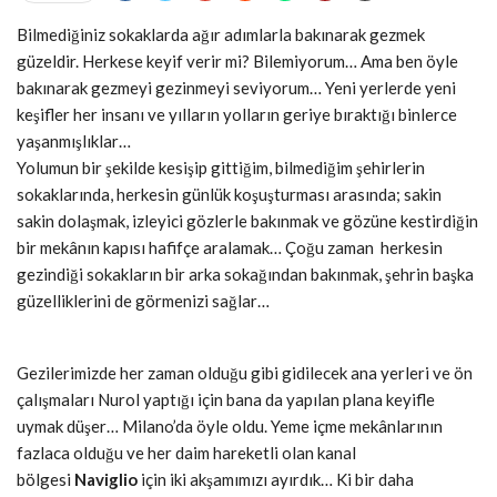
Bilmediğiniz sokaklarda ağır adımlarla bakınarak gezmek
güzeldir. Herkese keyif verir mi? Bilemiyorum… Ama ben öyle
bakınarak gezmeyi gezinmeyi seviyorum… Yeni yerlerde yeni
keşifler her insanı ve yılların yolların geriye bıraktığı binlerce
yaşanmışlıklar…
Yolumun bir şekilde kesişip gittiğim, bilmediğim şehirlerin
sokaklarında, herkesin günlük koşuşturması arasında; sakin
sakin dolaşmak, izleyici gözlerle bakınmak ve gözüne kestirdiğin
bir mekânın kapısı hafifçe aralamak… Çoğu zaman herkesin
gezindiği sokakların bir arka sokağından bakınmak, şehrin başka
güzelliklerini de görmenizi sağlar…
Gezilerimizde her zaman olduğu gibi gidilecek ana yerleri ve ön
çalışmaları Nurol yaptığı için bana da yapılan plana keyifle
uymak düşer… Milano’da öyle oldu. Yeme içme mekânlarının
fazlaca olduğu ve her daim hareketli olan kanal
bölgesi
Naviglio
için iki akşamımızı ayırdık… Ki bir daha