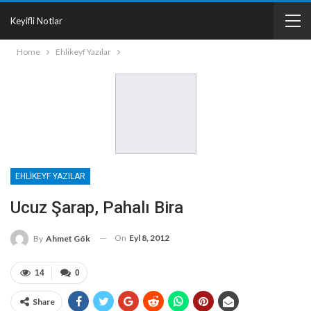
Keyifli Notlar
Home
Ehlikeyf Yazılar
EHLIKEYF YAZILAR
Ucuz Şarap, Pahalı Bira
On
Eyl 8, 2012
By
Ahmet Gök
14
0
Share