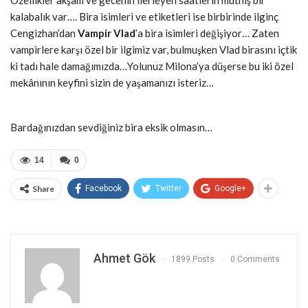
kalabalık var…. Bira isimleri ve etiketleri ise birbirinde ilginç
Cengizhan’dan
Vampir Vlad
’a bira isimleri değişiyor… Zaten
vampirlere karşı özel bir ilgimiz var, bulmuşken Vlad birasını içtik
ki tadı hale damağımızda…Yolunuz Milona’ya düşerse bu iki özel
mekânının keyfini sizin de yaşamanızı isteriz…
Bardağınızdan sevdiğiniz bira eksik olmasın…
14
0
Share
Facebook
Twitter
Google+
Ahmet Gök
1899 Posts
0 Comments