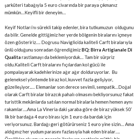
şarküteri tabağıyla 5 euro civarında bir paraya çıkmanız
mümkün…Keyifli bir deneyim…
Keyif Notları’nı sürekli takip edenler, bira tutkumuzun olduğunu
da bilir. Genelde gittiğimiz her yerde bölgenin biralarını içmeye
özen gösteririz…. Doğrusu Naviglio’da kaliteli Carft biralarıyla
ünlü olduğunu sonradan öğrendiğimiz
BQ: Birra Artigianale Di
Qualita
rastlamayı da beklemiyorduk… Tam bir sürpriz
oldu.Kaliteli Carft biralarını fıçılardan kol gücü ile
pompalayarak kadehlerinize ağır ağır dolduruyorlar. Bu
geleneksel yöntemde biraz kol, kuvvet fazla gelişiyor,
güzelleşiyor..… Elemanlar son derece sevimli, sempatik…Doğal
olarak Carft biralar birazcık pahalı olmasını bekliyorsunuz fakat
turisttik mekânlarda satılan normal biralarla hemen hemen aynı
rakamlar….Ama La Vineria daki şaraba göre de biraz yüksek 50’
lik bir bardağa 4 euro birası için 1 euro da bardak için
veriyorsunuz. Bardağı geri götürürseniz 1 euro yine sizin… Ama
aldığınız her yudum parasını fazlasıyla hak eden biralar….
Özellikler akşam ve gecenin ilerleyen saatlerin müthiş bir