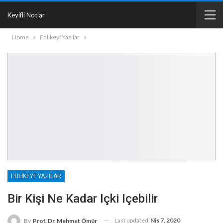
Keyifli Notlar
Home
Ehlikeyf Yazılar
EHLIKEYF YAZILAR
Bir Kişi Ne Kadar Içki Içebilir
Last updated
Nis 7, 2020
By
Prof. Dr. Mehmet Ömür