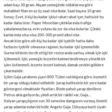
adam başı 30 gram. Akşam yemeğinde olduklarına göre
muhabbet filan en az üç saat oturdular. Saat başına 10 gram.
Sonuç: Evet, 6 kişi bu kadar içkiyi rahat rahat içer, hatta bir bu
kadar daha ister. Paper Moon’dan çıktıklarında trafiğe
yakalanmazlarsa, evin yolunu da zor da olsa bulurlar. Çünkü
kanlarında olsa olsa 200-300 promil alkol olur.
Ancak bize göre altı kişi bu kadar içki içebilir hatta daha
fazlasını içebilir olmasına rağmen, bu kadar içki içmemelidir.
Gurme kitlenin tercih ettiği bir restoranda sarhoş olmak için içki
içilmemeli. İçki, yemeğin lezzetini katmerlendirmeye yönelik bir
işlev üstlenmeli, lezzete lezzet katmalı, damak zevkini göklere
çıkarmalıdır.
İçilen Gaja şarabının şişesi 800 TL’den satıldığına göre, kıymetli
bir şarap olduğu kabul edilebilir. Şarap kalitesinin bir yere kadar
göstergesi olmaktadır fiyatları. Bizde pahalı şarap denilince
Petrus akla geliyordu, şimdi artık bir rakibi var, Gaja…
İtalyan şarapçılığının son 30 senesine damgasını vurmuş önemli
şarap adamlarından birisidir Angelo Gaja. Dünyaya basit siyah-