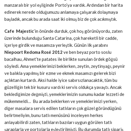
manzaralı bir yol eşliğinde Porto’ya vardık. Ardından bir harita
edinerek nerede olduğumu
zu anlamaya çalışarak dolaşmaya
başladık, ancak bu arada saat iki olmuş biz de çok acıkmıştık.
Cafe Majestic
’in önünde durduk, çok hoş görünüyordu, zaten
üzerinde bulunduğu Santa Catarina, çok hareketli bir cadde,
içeriye girdik ve masamıza yerleştik. Günün ilk şarabını
Niepoort Redoma Rosé 2012
ve ben beyaz porto soslu
bacalhau, Ahmet’te patates ile birlikte sunulan ördek göğsü
söyledi. Ama yemeklerimizi beklerken, zeytin, zeytinyağı, peynir
ve balıkla yapılmış bir ezme ve ekmek masamızı gelerek bizi
açlıktan kurtardı. Aksi halde iyice sabırsızlanacaktık, tüm bu
güzelliğin tek bir kusuru vardı ki servis oldukça yavaştı. Ancak
beklediğimize değmişti, yemeklerimizin sunumu kadar lezzeti de
mükemmeldi… Bu arada beklerken ve yemeklerimizi yerken,
diğer masalara servis edilen tatlıların çok güzel göründüğünü
belirtmeliyim, bunu tatlı menüsünü inceleyen herkes
anlayabilirdi zaten, tatlıların bazıları uygun görülen tatlı
şaraplarla ve portolarla eşleştirilmişti. Bu durumda tatlı sipariş