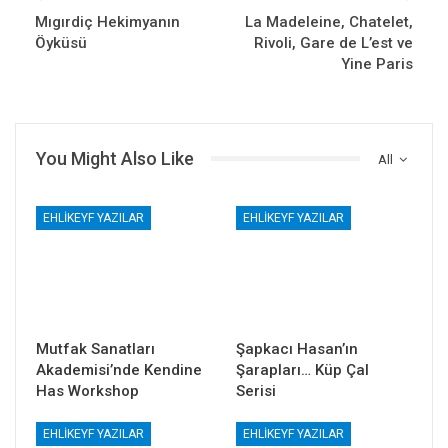
Mıgırdiç Hekimyanın
La Madeleine, Chatelet,
Öyküsü
Rivoli, Gare de L’est ve
Yine Paris
You Might Also Like
All
EHLIKEYF YAZILAR
EHLIKEYF YAZILAR
Mutfak Sanatları
Şapkacı Hasan’ın
Akademisi’nde Kendine
Şarapları… Küp Çal
Has Workshop
Serisi
EHLIKEYF YAZILAR
EHLIKEYF YAZILAR