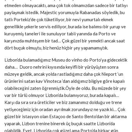
etmeden olmayacaktı, ama çok tok olmamızdan sadece bir tatlıyı
paylaşmak istedik. Majestic yorumuyla Rabanadas söyledik, bu
tatlı Portekiz’de çok tüketiliyor, bir nevi yumurtalı ekmek
genellikle şekerle servis ediliyor, burada ise balımsı bir şurup ve
kuruyemiş taneleri ile sunuluyor tabii yanında da Porto ve
karşınızda muhteşem bir tad… Çok güzel bir yemekti ancak saat
dört buçuk olmuştu, biz henüz hiçbir şey yapamamıştık.
Lizbon’da bulamadığımız Museu do vinho do Porto’ya gidecektik
daha… Duoro
nehrini kıyısında keyifli bir yürüyüşten sonra
müzeye geldik, ancak yolda rastladığımız daha çok Nieport ‘un
ürünlerini satan kav Vinoteca ‘dan aldığımız bilgiye göre kapalı
olabileceğini zaten öğrenmiştik.Öyle de oldu. Bu müzede bir şey
var bir türlü olmuyor Lizbon’da bulamıyoruz, burada kapalı…
Karşı da sıra sıra üreticiler ve biz zamanımız dolduğu ve trene
yetişeceğimiz için oradan ayrılmak zorundayız ne yazık ki… Çok
güzel bir istasyon olan Estaçoo de Santo Bento’dan bir aktarma
yaparak, Lizbon trenine binerek üç buçuk saatte Lizbon’da
olabildik. Evet, Lizbon’da çok güzel ama Porto’da birkaç gün