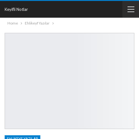
Keyifli Notlar
Home
Ehlikeyf Yazılar
EHLIKEYF YAZILAR