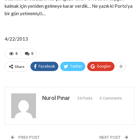
kalmak için yeniden gelmeye karar verdik… Ne yazık ki Porto’ya
bir gün yetmemişti…
4/22/2013
8
0
Share
Facebook
Twitter
Google+
Nurol Pınar
34 Posts
0 Comments
PREV POST
NEXT POST