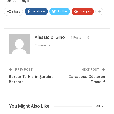
22
0
Share
Facebook
Twitter
Google+
Alessio Di Gino
1 Posts
0
Comments
PREV POST
NEXT POST
Barbar Türklerin Şarabı :
Calvadosu Gösteren
Barbare
Elmadır!
You Might Also Like
All