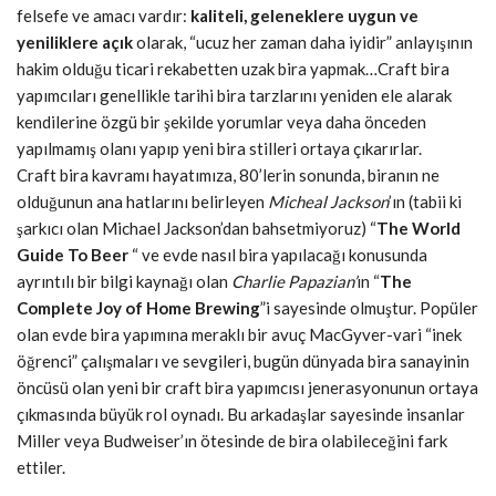
felsefe ve amacı vardır:
kaliteli, geleneklere uygun ve
yeniliklere açık
olarak, “ucuz her zaman daha iyidir” anlayışının
hakim olduğu ticari rekabetten uzak bira yapmak…Craft bira
yapımcıları genellikle tarihi bira tarzlarını yeniden ele alarak
kendilerine özgü bir şekilde yorumlar veya daha önceden
yapılmamış olanı yapıp yeni bira stilleri ortaya çıkarırlar.
Craft bira kavramı hayatımıza, 80’lerin sonunda, biranın ne
olduğunun ana hatlarını belirleyen
Micheal Jackson
’ın (tabii ki
şarkıcı olan Michael
Jackson’dan bahsetmiyoruz) “
The World
Guide To Beer
“ ve evde nasıl bira yapılacağı konusunda
ayrıntılı bir bilgi kaynağı olan
Charlie Papazian’
ın “
The
Complete Joy of Home Brewing
”i sayesinde olmuştur. Popüler
olan evde bira yapımına meraklı bir avuç MacGyver-vari “inek
öğrenci” çalışmaları ve sevgileri, bugün dünyada bira sanayinin
öncüsü olan yeni bir craft bira yapımcısı jenerasyonunun ortaya
çıkmasında büyük rol oynadı. Bu arkadaşlar sayesinde insanlar
Miller veya Budweiser’ın ötesinde de bira olabileceğini fark
ettiler.