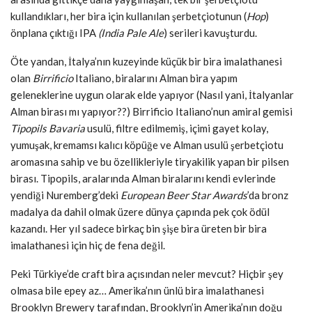
kullandıkları, her bira için kullanılan şerbetçiotunun (
Hop
)
önplana çıktığı IPA
(India Pale Ale
) serileri kavuşturdu.
Öte yandan, İtalya’nın kuzeyinde küçük bir bira imalathanesi
olan
Birrificio
Italiano, biralarını Alman bira yapım
geleneklerine uygun olarak elde
yapıyor (Nasıl yani, İtalyanlar
Alman birası mı yapıyor??) Birrificio Italiano’nun amiral gemisi
Tipopils Bavaria
usulü, filtre edilmemiş, içimi gayet kolay,
yumuşak, kremamsı kalıcı köpüğe ve Alman usulü şerbetçiotu
aromasına sahip ve bu özellikleriyle tiryakilik yapan bir pilsen
birası. Tipopils, aralarında Alman biralarını kendi evlerinde
yendiği Nuremberg’deki
European Beer Star Awards
’da bronz
madalya da dahil olmak üzere dünya çapında pek çok ödül
kazandı. Her yıl sadece birkaç bin şişe bira üreten bir bira
imalathanesi için hiç de fena değil.
Peki Türkiye’de craft bira açısından neler mevcut? Hiçbir şey
olmasa bile epey az… Amerika’nın ünlü bira imalathanesi
Brooklyn Brewery tarafından, Brooklyn’in Amerika’nın doğu