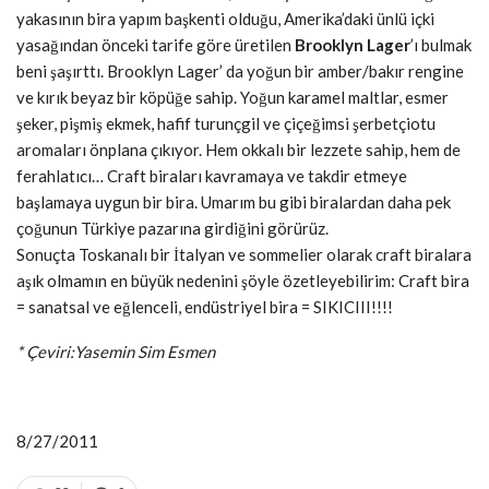
yakasının bira yapım başkenti olduğu, Amerika’daki ünlü içki
yasağından önceki tarife göre üretilen
Brooklyn Lager
’ı bulmak
beni şaşırttı. Brooklyn Lager’ da yoğun bir amber/bakır rengine
ve kırık beyaz bir köpüğe sahip. Yoğun karamel maltlar, esmer
şeker, pişmiş ekmek, hafif turunçgil ve çiçeğimsi şerbetçiotu
aromaları önplana çıkıyor. Hem okkalı bir lezzete sahip, hem de
ferahlatıcı… Craft biraları kavramaya ve takdir etmeye
başlamaya uygun bir bira. Umarım bu gibi biralardan daha pek
çoğunun Türkiye pazarına girdiğini görürüz.
Sonuçta Toskanalı bir İtalyan ve sommelier olarak craft biralara
aşık olmamın en büyük nedenini şöyle özetleyebilirim: Craft bira
= sanatsal ve eğlenceli, endüstriyel bira = SIKICIII!!!!
* Çeviri:Yasemin Sim Esmen
8/27/2011