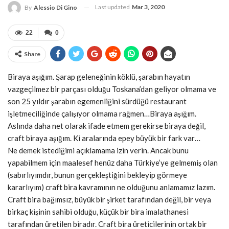
Last updated
Mar 3, 2020
By
Alessio Di Gino
22
0
Share
Biraya aşığım. Şarap geleneğinin köklü, şarabın hayatın
vazgeçilmez bir parçası olduğu Toskana’dan geliyor olmama ve
son 25 yıldır şarabın egemenliğini sürdüğü restaurant
işletmeciliğinde çalışıyor olmama rağmen…Biraya aşığım.
Aslında daha net olarak ifade etmem gerekirse biraya değil,
craft biraya aşığım. Ki aralarında epey büyük bir fark var…
Ne demek istediğimi açıklamama izin verin. Ancak bunu
yapabilmem için maalesef henüz daha Türkiye’ye gelmemiş olan
(sabırlıyımdır, bunun gerçekleştiğini bekleyip görmeye
kararlıyım) craft bira kavramının ne olduğunu anlamamız lazım.
Craft bira bağımsız, büyük bir şirket tarafından değil, bir veya
birkaç kişinin sahibi olduğu, küçük bir bira imalathanesi
tarafından üretilen biradır. Craft bira üreticilerinin ortak bir