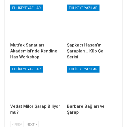
EHLIKEYF YAZILAR
EHLIKEYF YAZILAR
Mutfak Sanatları
Şapkacı Hasan’ın
Akademisi’nde Kendine
Şarapları… Küp Çal
Has Workshop
Serisi
EHLIKEYF YAZILAR
EHLIKEYF YAZILAR
Vedat Milor Şarap Biliyor
Barbare Bağları ve
mu?
Şarap
PREV
NEXT