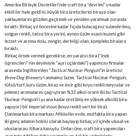
Amerika Birleşik Devletleri’nde craft bira “devrimi” o kadar
etkili bir hale geldi ki, büyük bira üreticilerini biraya olan
yaklaşımlarını gözden geçirmek ve yeniden yaratmak zorunda
bıraktı. Birkaç yıl öncesine kadar fıçıda bulacağınız sulandırılmış,
solgun renkli, tatsız bira yerini, aynen üzüm esaslı kuzeni gibi
lezzet ve aroma dolu, zengin, derinliği olan, kompleks biralara
bıraktı.
Birkaç örnek vermek gerekirse, en yaratıcı bira (“inek
öğrencileri” nin deyimiyle “aşırı uçlardaki”) yapımcısı firmalar
arasında İngiltere’den “
Tactical Nuclear Penguin
”in üreticisi
Brew Dog Brewery’
i anmamız lazım. Tactical Nuclear Penguin,
tütsü/turf, kuru üzüm, kiraz ve incir gibi koyu renkli meyvalar ve
pekmez aromalarını çağrıştıran %32 alkol oranlı (ki bu Tactical
Nuclear Penguin’i şu ana kadar üretilmiş en yüksek alkollü bira
yapıyor) bir Imperial stout (koyu renkli sert bir bira).
Danimarkalı bira markası
Mikkeller
evde, mutfakta bira yapan
iki genç adamın hobisi olarak başlayıp birkaç yıl içinde ulusal ve
uluslararası itibara kavuştu. Onları üne, craft bira yapımcıları
arasında gittikçe daha yaygınlaşan, tek bir şerbetçiotu