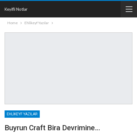
Keyifli Notlar
Home
Ehlikeyf Yazılar
EHLIKEYF YAZILAR
Buyrun Craft Bira Devrimine…