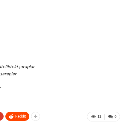
elikteki şaraplar
 şaraplar
r
+
ReddIt
11
0