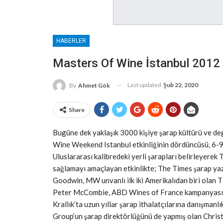
HABERLER
Masters Of Wine İstanbul 2012 
Last updated
Şub 22, 2020
By
Ahmet Gök
Share
Bugüne dek yaklaşık 3000 kişiye şarap kültürü ve de
Wine Weekend Istanbul etkinliğinin dördüncüsü, 6-9
Uluslararası kalibredeki yerli şarapları belirleyerek
sağlamayı amaçlayan etkinlikte; The Times şarap yaz
Goodwin, MW unvanlı ilk iki Amerikalıdan biri olan 
Peter McCombie, ABD Wines of France kampanyasını
Krallık’ta uzun yıllar şarap ithalatçılarına danışma
Group’un şarap direktörlüğünü de yapmış olan Chris