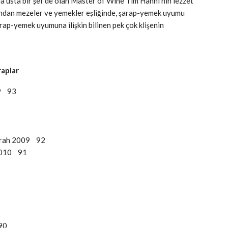
da usta bir şef de olan Master of Wine Tim Hanni’nin lezzet
ndan mezeler ve yemekler eşliğinde, şarap-yemek uyumu
ap-yemek uyumuna ilişkin bilinen pek çok klişenin
raplar
09 93
yrah 2009 92
 2010 91
90