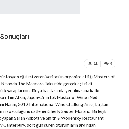
Sonuçları
11
0
güstasyon eğitimi veren Veritas’ın organize ettiği Masters of
 Nisan’da The Marmara Taksim’de gerçekleştirildi.
 Türk şaraplarının dünya haritasında yer almasına katkı
arı Tim Atkin, Japonya’nın tek Master of Wine’ı Ned
Tim Hanni, 2012 International Wine Challenge’ın eş başkanı
n sözcülüğünü üstlenen Sherly Sauter Morano, Birleşik
nlık yapan Sarah Abbott ve Smith & Wollensky Restaurant
ty Canterbury, dört gün süren oturumların ardından