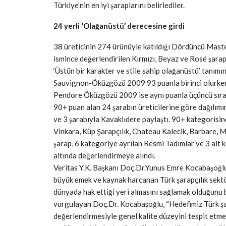
Türkiye’nin en iyi şaraplarını belirlediler.
24 yerli ‘Olağanüstü’ derecesine girdi
38 üreticinin 274 ürünüyle katıldığı Dördüncü Mast
ismince değerlendirilen Kırmızı, Beyaz ve Rosé şarapl
‘Üstün bir karakter ve stile sahip olağanüstü’ tanım
Sauvignon-Öküzgözü 2009 93 puanla birinci olurken
Pendore Öküzgözü 2009 ise aynı puanla üçüncü sırad
90+ puan alan 24 şarabın üreticilerine göre dağılımın
ve 3 şarabıyla Kavaklıdere paylaştı. 90+ kategorisine
Vinkara, Küp Şarapçılık, Chateau Kalecik, Barbare, 
şarap, 6 kategoriye ayrılan Resmi Tadımlar ve 3 alt 
altında değerlendirmeye alındı.
Veritas Y.K. Başkanı Doç.Dr.Yunus Emre Kocabaşoğlu
büyük emek ve kaynak harcanan Türk şarapçılık sektö
dünyada hak ettiği yeri almasını sağlamak olduğunu bel
vurgulayan Doç.Dr. Kocabaşoğlu, “Hedefimiz Türk şa
değerlendirmesiyle genel kalite düzeyini tespit etme