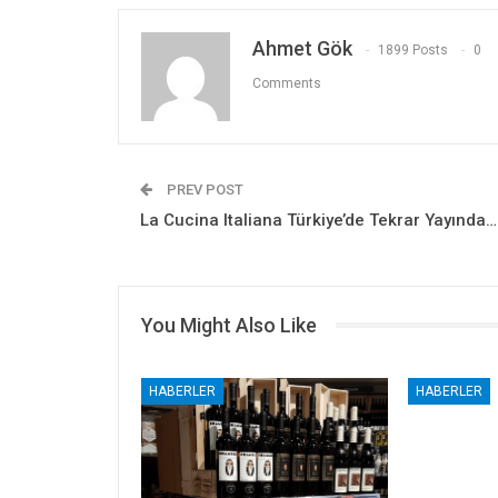
Ahmet Gök
1899 Posts
0
Comments
PREV POST
La Cucina Italiana Türkiye’de Tekrar Yayında…
You Might Also Like
HABERLER
HABERLER