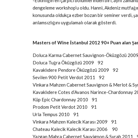
-Etkinliğin en çarpıcı bölümlerinden biri, aynı zaman
dengeleme workshop’u oldu. Hanni, Akdeniz mutfağı
konusunda oldukça ezber bozan bir seminer verdi, şar
anlamsızlığını uygulamalı olarak gösterdi.
Masters of Wine İstanbul 2012 90+ Puan alan Şa
Doluca Karma Cabernet Sauvignon-Öküzgözü 20
Doluca Tuğra Öküzgözü 2009 92
Kavaklıdere Pendore Öküzgözü 2009 92
Sevilen 900 Petit Verdot 2011 92
Vinkara Mahzen Cabernet Sauvignon & Merlot & S
Kavaklıdere Cotes d’Avanos Narince-Chardonnay
Küp Epic Chardonnay 2010 91
Prodom Petit Verdot 2010 91
Urla Tempus 2010 91
Vinkara Mahzen Kalecik Karası 2009 91
Chateau Kalecik Kalecik Karası 2006 90
Yazgan Mahra Cabernet Sauvignon & Syrah 2011 