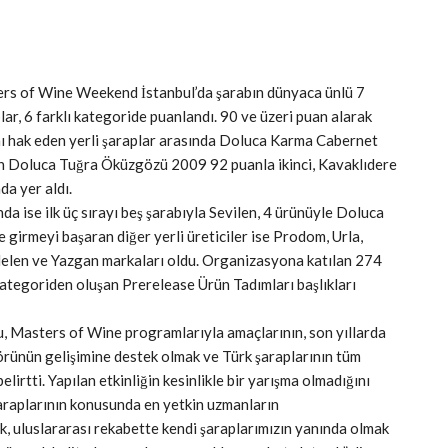
ers of Wine Weekend İstanbul’da şarabın dünyaca ünlü 7
ar, 6 farklı kategoride puanlandı. 90 ve üzeri puan alarak
ını hak eden yerli şaraplar arasında Doluca Karma Cabernet
 Doluca Tuğra Öküzgözü 2009 92 puanla ikinci, Kavaklıdere
a yer aldı.
da ise ilk üç sırayı beş şarabıyla Sevilen, 4 ürünüyle Doluca
 girmeyi başaran diğer yerli üreticiler ise Prodom, Urla,
Melen ve Yazgan markaları oldu. Organizasyona katılan 274
kategoriden oluşan Prerelease Ürün Tadımları başlıkları
, Masters of Wine programlarıyla amaçlarının, son yıllarda
rünün gelişimine destek olmak ve Türk şaraplarının tüm
irtti. Yapılan etkinliğin kesinlikle bir yarışma olmadığını
raplarının konusunda en yetkin uzmanların
k, uluslararası rekabette kendi şaraplarımızın yanında olmak