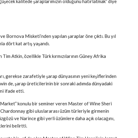
lçüşecek kalitede şaraplarımızın olduğunu hatırlatmak” diye
e Bornova Misketi’nden yapılan şaraplar öne çıktı. Bu yıl
la dört kat artış yaşandı.
 Tim Atkin, özellikle Türk kırmızılarının Güney Afrika
ı, gerekse zarafetiyle şarap dünyasının yeni keşiflerinden
in de, şarap üreticilerinin bir sonraki adımda dünyadaki
i ifade etti.
S Market” konulu bir seminer veren Master of Wine Sheri
hardonnay gibi uluslararası üzüm türleriyle girmenin
üzgözü ve Narince gibi yerli üzümlere daha açık olacağını,
erini belirtti.