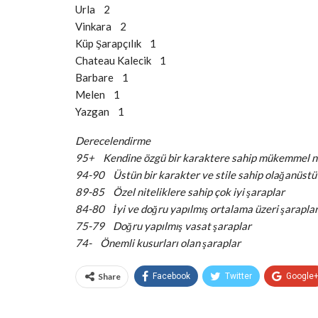
Urla 2
Vinkara 2
Küp Şarapçılık 1
Chateau Kalecik 1
Barbare 1
Melen 1
Yazgan 1
Derecelendirme
95+ Kendine özgü bir karaktere sahip mükemmel nit
94-90 Üstün bir karakter ve stile sahip olağanüstü
89-85 Özel niteliklere sahip çok iyi şaraplar
84-80 İyi ve doğru yapılmış ortalama üzeri şarapla
75-79 Doğru yapılmış vasat şaraplar
74- Önemli kusurları olan şaraplar
Share
Facebook
Twitter
Google