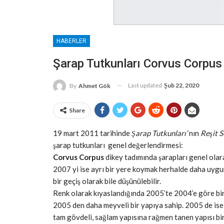
HABERLER
Şarap Tutkunları Corvus Corpus
Last updated
Şub 22, 2020
By
Ahmet Gök
Share
19 mart 2011 tarihinde
Şarap Tutkunları
‘nın
Reşit S
şarap tutkunları genel değerlendirmesi:
Corvus Corpus
dikey tadımında şarapları genel olar
2007 yi ise ayrı bir yere koymak herhalde daha uyg
bir geçiş olarak bile düşünülebilir.
Renk olarak kıyaslandığında 2005’te 2004’e göre b
2005 den daha meyveli bir yapıya sahip. 2005 de ise
tam gövdeli, sağlam yapısına rağmen tanen yapısı bir