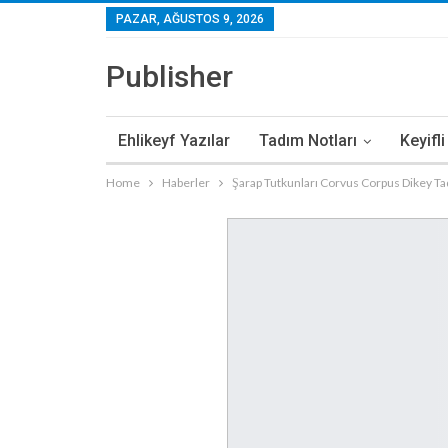
PAZAR, AĞUSTOS 9, 2026
Publisher
Ehlikeyf Yazılar
Tadım Notları
Keyifl
Home
Haberler
Şarap Tutkunları Corvus Corpus Dikey Ta