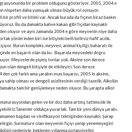
egrasyonunda bir problem olduğunu gösteriyor. 2005, 2004 e
ının nispeten daha yumuşak olması büyük rol oynuyor.
bir profili ve bitimi var. Ancak burada da fıçının biraz baskın
üyoruz. Bu da damakta kahve kakao gibi fıçıdan kaynaklı
 neden oluyor ve aynı zamanda 2004 e göre meyvenin niye daha
k yönlerinden biri ise bitişteki belli belirsiz hafif acılık.
şiyor. Burun kompleks, meyvesi, animal kişiliği, baharatı ile
inde en başarılı olan da bu . Başarıda meyvedeki doğru
nuyor. Meyvelerde pişmiş tonlar yok. Aksine son derece
un olan dengeli bitişiyle de etkileyici. Son derece
 den çok farklı ama şarabın esas başarısı, 2005 in aksine,
ya sahip olması ve dengeli asiditesinin verdiği tazelik. Alkolün
 damakta tam bir genişlemeye neden oluyor. Bu şarapta alkol
aturasyondan gelen ve bir doz daha artmış tatlımsılık ile
ebiliriz.Tanenler oldukça yuvarlak. Tam bir yeni dünya şarabı.
. Tamamen bağdan ve vinifikasyon tekniğinden kaynaklı. Şarap
 belirgin. Surmature olan meyvenin fıçıyı yenip yenemeyeğini
klüğü nedeniyle, beklenen yıllanma potansiyelini