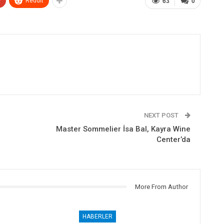
+
ReddIt
63
0
NEXT POST
Master Sommelier İsa Bal, Kayra Wine
Center’da
More From Author
HABERLER