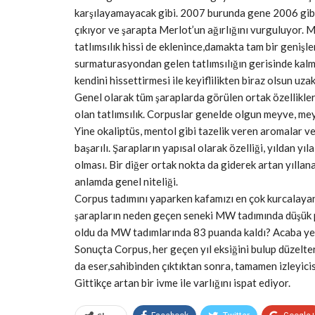
karşılayamayacak gibi. 2007 burunda gene 2006 gibi
çıkıyor ve şarapta Merlot’un ağırlığını vurguluyor. 
tatlımsılık hissi de eklenince,damakta tam bir genişle
surmaturasyondan gelen tatlımsılığın gerisinde kalm
kendini hissettirmesi ile keyiflilikten biraz olsun uzak
Genel olarak tüm şaraplarda görülen ortak özellikler
olan tatlımsılık. Corpuslar genelde olgun meyve, me
Yine okaliptüs, mentol gibi tazelik veren aromalar v
başarılı. Şarapların yapısal olarak özelliği, yıldan y
olması. Bir diğer ortak nokta da giderek artan yılla
anlamda genel niteliği.
Corpus tadımını yaparken kafamızı en çok kurcalayan s
şarapların neden geçen seneki MW tadımında düşük pu
oldu da MW tadımlarında 83 puanda kaldı? Acaba yet
Sonuçta Corpus, her geçen yıl eksiğini bulup düzelte
da eser,sahibinden çıktıktan sonra, tamamen izleyici
Gittikçe artan bir ivme ile varlığını ispat ediyor.