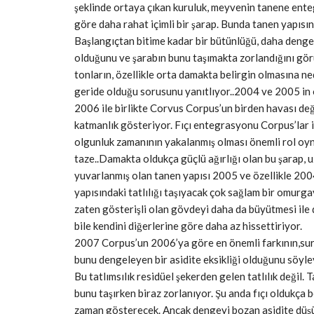
şeklinde ortaya çıkan kuruluk, meyvenin tanene ent
göre daha rahat içimli bir şarap. Bunda tanen yapıs
Başlangıçtan bitime kadar bir bütünlüğü, daha dengeli 
olduğunu ve şarabın bunu taşımakta zorlandığını gör
tonların, özellikle orta damakta belirgin olmasına
geride olduğu sorusunu yanıtlıyor..2004 ve 2005 in orta
2006 ile birlikte Corvus Corpus’un birden havası deği
katmanlık gösteriyor. Fıçı
entegrasyonu Corpus’lar iç
olgunluk zamanının yakalanmış olması önemli rol oy
taze..Damakta oldukça güçlü ağırlığı olan bu şarap, uz
yuvarlanmış olan tanen yapısı 2005 ve özellikle 2004
yapısındaki tatlılığı taşıyacak çok sağlam bir omurga
zaten gösterişli olan gövdeyi daha da büyütmesi ile
bile kendini diğerlerine göre daha az hissettiriyor.
2007 Corpus’un 2006’ya göre en önemli farkının,surm
bunu dengeleyen bir asidite eksikliği olduğunu söyley
Bu tatlımsılık residüel şekerden gelen tatlılık değil
bunu taşırken biraz zorlanıyor. Şu anda fıçı oldukça
zaman gösterecek. Ancak dengeyi bozan asidite düşü