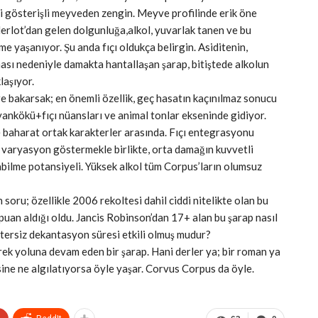
 gösterişli meyveden zengin. Meyve profilinde erik öne
Merlot’dan gelen dolgunluğa,alkol, yuvarlak tanen ve bu
me yaşanıyor. Şu anda fıçı oldukça belirgin. Asiditenin,
ası nedeniyle damakta hantallaşan şarap, bitiştede alkolun
laşıyor.
e bakarsak; en önemli özellik, geç hasatın kaçınılmaz sonucu
yankökü+fıçı nüansları ve animal tonlar ekseninde gidiyor.
e baharat ortak karakterler arasında. Fıçı entegrasyonu
ıla varyasyon göstermekle birlikte, orta damağın kuvvetli
nabilme potansiyeli. Yüksek alkol tüm Corpus’ların olumsuz
oru; özellikle 2006 rekoltesi dahil ciddi nitelikte olan bu
an aldığı oldu. Jancis Robinson’dan 17+ alan bu şarap nasıl
ersiz dekantasyon süresi etkili olmuş mudur?
rek yoluna devam eden bir şarap. Hani derler ya; bir roman ya
sine ne algılatıyorsa öyle yaşar. Corvus Corpus da öyle.