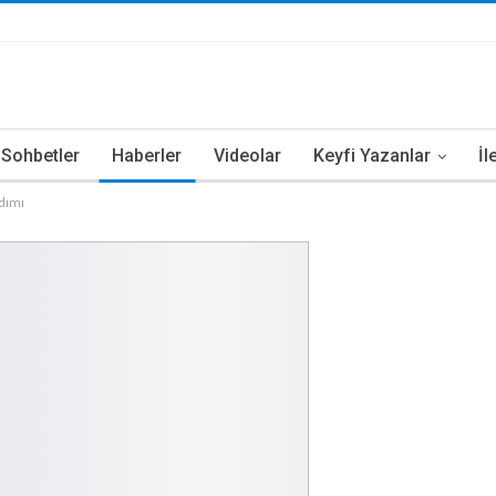
i Sohbetler
Haberler
Videolar
Keyfi Yazanlar
İl
dımı