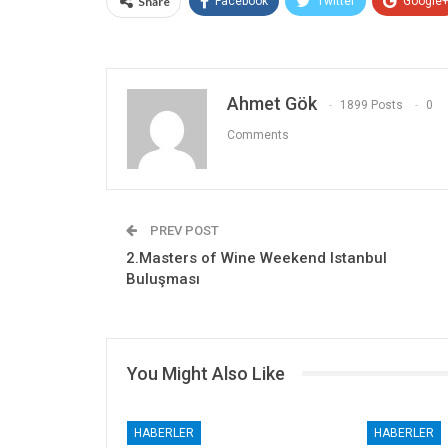
Share
Facebook
Twitter
Google
Ahmet Gök
1899 Posts
0
Comments
PREV POST
2.Masters of Wine Weekend Istanbul
Buluşması
You Might Also Like
HABERLER
HABERLER