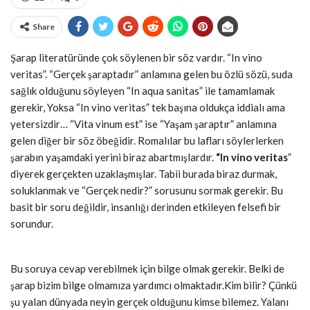
Share
Şarap literatüründe çok söylenen bir söz vardır. “In vino
veritas”. “Gerçek şaraptadır” anlamına gelen bu özlü sözü, suda
sağlık olduğunu söyleyen “In aqua sanitas” ile tamamlamak
gerekir, Yoksa “In vino veritas” tek başına oldukça iddialı ama
yetersizdir… “Vita vinum est” ise “Yaşam şaraptır” anlamına
gelen diğer bir söz öbeğidir. Romalılar bu lafları söylerlerken
şarabın yaşamdaki yerini biraz abartmışlardır.
“In vino veritas
”
diyerek gerçekten uzaklaşmışlar. Tabii burada biraz durmak,
soluklanmak ve “Gerçek nedir?” sorusunu sormak gerekir. Bu
basit bir soru değildir, insanlığı derinden etkileyen felsefi bir
sorundur.
Bu soruya cevap verebilmek için bilge olmak gerekir. Belki de
şarap bizim bilge olmamıza yardımcı olmaktadır.Kim bilir? Çünkü
şu yalan dünyada neyin gerçek olduğunu kimse bilemez. Yalanı