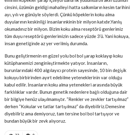
cinsini, üzümün geldiği mahalleyi hatta salkımların kesim tarihini
ayı, yılı ve günüyle söylerdi. Çünkü köpeklerin koku alma
duyularının keskinliği insanlarınkinin bir milyon katıdır.Yanlış
okumadınız bir milyon. Bizim koku alma reseptörü genlerimiz
tüm duyu reseptörü genlerimizin sadece yüzde 3’ü. Yani kokuya,
insan genetiğinde az yer verilmiş durumda.
Bunu geliştirmenin en güzel yolu bol bol şarap koklayıp koku
kütüphanemizi zenginleştirmekte yatıyor. İnsanların,
burunlarındaki 400 algılayıcı protein sayesinde, 10 bin değişik
kokuyu birbirinden ayırt edebilme yeteneklerinin var olduğu
kabul edilir. İnsanların koku alma yetenekleri arasında büyük
farklılıklar vardır. Bunun genetik nedenlere bağlı olduğuna dair
bir bilgiye henüz ulaşılmamıştır. “Renkler ve zevkler tartışılmaz”
derken “Kokular ve tatlar tartışılmaz” da diyebiliriz.Demesine
diyebiliriz ama demiyoruz, tam tersine bol bol tartışıyor ve
bundan büyük bir zevk alıyoruz.