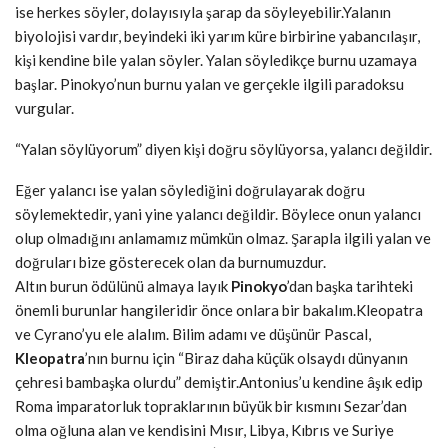
ise herkes söyler, dolayısıyla şarap da söyleyebilir.Yalanın
biyolojisi vardır, beyindeki iki yarım küre birbirine yabancılaşır,
kişi kendine bile yalan söyler. Yalan söyledikçe burnu uzamaya
başlar. Pinokyo’nun burnu yalan ve gerçekle ilgili paradoksu
vurgular.
“Yalan söylüyorum” diyen kişi doğru söylüyorsa, yalancı değildir.
Eğer yalancı ise yalan söylediğini doğrulayarak doğru
söylemektedir, yani yine yalancı değildir. Böylece onun yalancı
olup olmadığını anlamamız mümkün olmaz. Şarapla ilgili yalan ve
doğruları bize gösterecek olan da burnumuzdur.
Altın burun ödülünü almaya layık
Pinokyo
’dan başka tarihteki
önemli burunlar hangileridir önce onlara bir bakalım.Kleopatra
ve Cyrano’yu ele alalım. Bilim adamı ve düşünür Pascal,
Kleopatra
’nın burnu için “Biraz daha küçük olsaydı dünyanın
çehresi bambaşka olurdu” demiştir.
Antonius’u kendine âşık edip
Roma imparatorluk topraklarının büyük bir kısmını Sezar’dan
olma oğluna alan ve kendisini Mısır, Libya, Kıbrıs ve Suriye