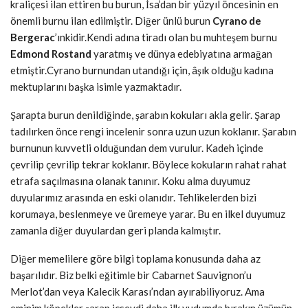
kraliçesi ilan ettiren bu burun, İsa’dan bir yüzyıl öncesinin en
önemli burnu ilan edilmiştir. Diğer ünlü burun
Cyrano de
Bergerac
’ınkidir.Kendi adına tiradı olan bu muhteşem burnu
Edmond Rostand
yaratmış ve dünya edebiyatına armağan
etmiştir.Cyrano burnundan utandığı için, âşık olduğu kadına
mektuplarını başka isimle yazmaktadır.
Şarapta burun denildiğinde, şarabın kokuları akla gelir. Şarap
tadılırken önce rengi incelenir sonra uzun uzun koklanır. Şarabın
burnunun kuvvetli olduğundan dem vurulur. Kadeh içinde
çevrilip çevrilip tekrar koklanır. Böylece kokuların rahat rahat
etrafa saçılmasına olanak tanınır. Koku alma duyumuz
duyularımız arasında en eski olanıdır. Tehlikelerden bizi
korumaya, beslenmeye ve üremeye yarar. Bu en ilkel duyumuz
zamanla diğer duyulardan geri planda kalmıştır.
Diğer memelilere göre bilgi toplama konusunda daha az
başarılıdır. Biz belki eğitimle bir Cabarnet Sauvignon’u
Merlot’dan veya Kalecik
Karası’ndan ayırabiliyoruz. Ama
eminim köpekler şarap içseydi daha ilk yudumda bırakın üzümün