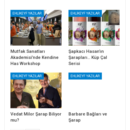
EHLIKEYF YAZILAR
EHLIKEYF YAZILAR
Mutfak Sanatları
Şapkacı Hasan’ın
Akademisi’nde Kendine
Şarapları… Küp Çal
Has Workshop
Serisi
EHLIKEYF YAZILAR
EHLIKEYF YAZILAR
Vedat Milor Şarap Biliyor
Barbare Bağları ve
mu?
Şarap