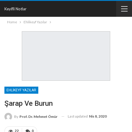
Keyifli Notlar
Home
Ehlikeyf Yazılar
EHLIKEYF YAZILAR
Şarap Ve Burun
Last updated
Nis 8, 2020
By
Prof. Dr. Mehmet Ömür
22
0